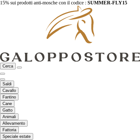
15% sui prodotti anti-mosche con il codice :
SUMMER-FLY15
Cerca
Saldi
Cavallo
Fantino
Cane
Gatto
Animali
Allevamento
Fattoria
Speciale estate