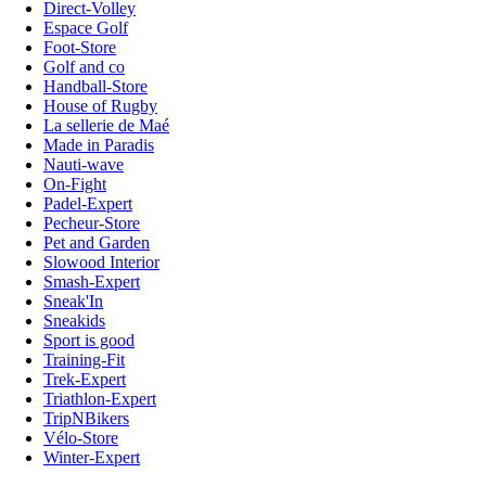
Direct-Volley
Espace Golf
Foot-Store
Golf and co
Handball-Store
House of Rugby
La sellerie de Maé
Made in Paradis
Nauti-wave
On-Fight
Padel-Expert
Pecheur-Store
Pet and Garden
Slowood Interior
Smash-Expert
Sneak'In
Sneakids
Sport is good
Training-Fit
Trek-Expert
Triathlon-Expert
TripNBikers
Vélo-Store
Winter-Expert