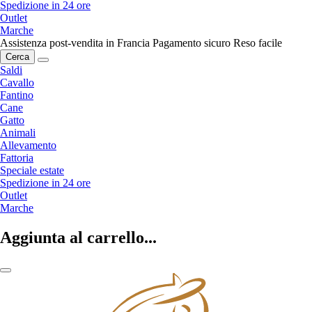
Spedizione in 24 ore
Outlet
Marche
Assistenza post-vendita in Francia
Pagamento sicuro
Reso facile
Cerca
Saldi
Cavallo
Fantino
Cane
Gatto
Animali
Allevamento
Fattoria
Speciale estate
Spedizione in 24 ore
Outlet
Marche
Aggiunta al carrello...