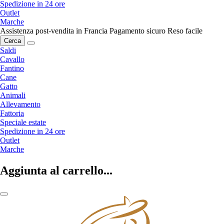
Spedizione in 24 ore
Outlet
Marche
Assistenza post-vendita in Francia
Pagamento sicuro
Reso facile
Cerca
Saldi
Cavallo
Fantino
Cane
Gatto
Animali
Allevamento
Fattoria
Speciale estate
Spedizione in 24 ore
Outlet
Marche
Aggiunta al carrello...