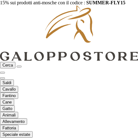
15% sui prodotti anti-mosche con il codice :
SUMMER-FLY15
Cerca
Saldi
Cavallo
Fantino
Cane
Gatto
Animali
Allevamento
Fattoria
Speciale estate