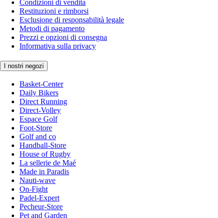
Condizioni di vendita
Restituzioni e rimborsi
Esclusione di responsabilità legale
Metodi di pagamento
Prezzi e opzioni di consegna
Informativa sulla privacy
I nostri negozi
Basket-Center
Daily Bikers
Direct Running
Direct-Volley
Espace Golf
Foot-Store
Golf and co
Handball-Store
House of Rugby
La sellerie de Maé
Made in Paradis
Nauti-wave
On-Fight
Padel-Expert
Pecheur-Store
Pet and Garden