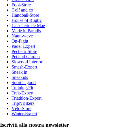
Foot-Store
Golf and co
Handball-Store
House of Rugby
La sellerie de Maé
Made in Paradis
Nauti-wave
On-Fight
Padel-Expert
Pecheur-Store
Pet and Garden
Slowood Interior
Smash-Expert
Sneak'In
Sneakids
Sport is good
Training-Fit
Trek-Expert
Triathlon-Expert
TripNBikers
Vélo-Store
Winter-Expert
Iscriviti alla nostra newsletter