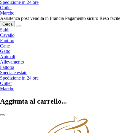
Spedizione in 24 ore
Outlet
Marche
Assistenza post-vendita in Francia
Pagamento sicuro
Reso facile
Cerca
Saldi
Cavallo
Fantino
Cane
Gatto
Animali
Allevamento
Fattoria
Speciale estate
Spedizione in 24 ore
Outlet
Marche
Aggiunta al carrello...