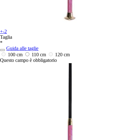
+-2
Taglia
*
Guida alle taglie
100 cm
110 cm
120 cm
Questo campo è obbligatorio