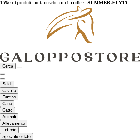
15% sui prodotti anti-mosche con il codice :
SUMMER-FLY15
Cerca
Saldi
Cavallo
Fantino
Cane
Gatto
Animali
Allevamento
Fattoria
Speciale estate