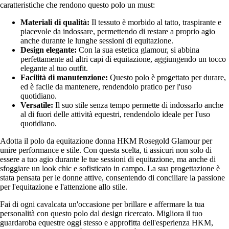
caratteristiche che rendono questo polo un must:
Materiali di qualità:
Il tessuto è morbido al tatto, traspirante e
piacevole da indossare, permettendo di restare a proprio agio
anche durante le lunghe sessioni di equitazione.
Design elegante:
Con la sua estetica glamour, si abbina
perfettamente ad altri capi di equitazione, aggiungendo un tocco
elegante al tuo outfit.
Facilità di manutenzione:
Questo polo è progettato per durare,
ed è facile da mantenere, rendendolo pratico per l'uso
quotidiano.
Versatile:
Il suo stile senza tempo permette di indossarlo anche
al di fuori delle attività equestri, rendendolo ideale per l'uso
quotidiano.
Adotta il polo da equitazione donna HKM Rosegold Glamour per
unire performance e stile. Con questa scelta, ti assicuri non solo di
essere a tuo agio durante le tue sessioni di equitazione, ma anche di
sfoggiare un look chic e sofisticato in campo. La sua progettazione è
stata pensata per le donne attive, consentendo di conciliare la passione
per l'equitazione e l'attenzione allo stile.
Fai di ogni cavalcata un'occasione per brillare e affermare la tua
personalità con questo polo dal design ricercato. Migliora il tuo
guardaroba equestre oggi stesso e approfitta dell'esperienza HKM,