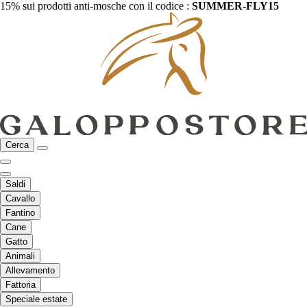
15% sui prodotti anti-mosche con il codice :
SUMMER-FLY15
Cerca
Saldi
Cavallo
Fantino
Cane
Gatto
Animali
Allevamento
Fattoria
Speciale estate