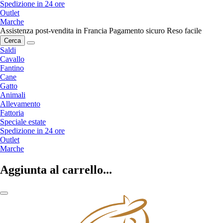
Spedizione in 24 ore
Outlet
Marche
Assistenza post-vendita in Francia
Pagamento sicuro
Reso facile
Cerca
Saldi
Cavallo
Fantino
Cane
Gatto
Animali
Allevamento
Fattoria
Speciale estate
Spedizione in 24 ore
Outlet
Marche
Aggiunta al carrello...