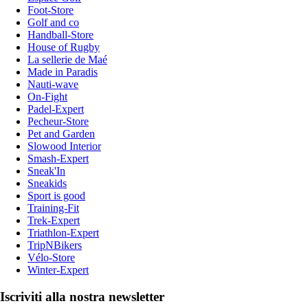
Foot-Store
Golf and co
Handball-Store
House of Rugby
La sellerie de Maé
Made in Paradis
Nauti-wave
On-Fight
Padel-Expert
Pecheur-Store
Pet and Garden
Slowood Interior
Smash-Expert
Sneak'In
Sneakids
Sport is good
Training-Fit
Trek-Expert
Triathlon-Expert
TripNBikers
Vélo-Store
Winter-Expert
Iscriviti alla nostra newsletter