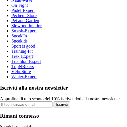
Nauti-wave
On-Fight
Padel-Expert
Pecheur-Store
Pet and Garden
Slowood Interior
Smash-Expert
Sneak'In
Sneakids
Sport is good
Training-Fit
Trek-Expert
Triathlon-Expert
TripNBikers
Vélo-Store
Winter-Expert
Iscriviti alla nostra newsletter
Approfitta di uno sconto del 10% iscrivendoti alla nostra newsletter
Iscriviti
Rimani connesso
Seguici sui social