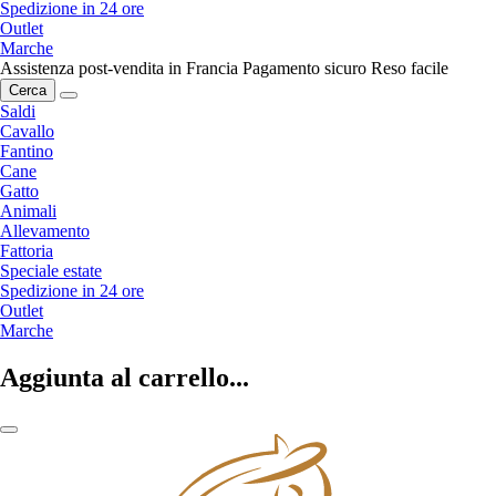
Spedizione in 24 ore
Outlet
Marche
Assistenza post-vendita in Francia
Pagamento sicuro
Reso facile
Cerca
Saldi
Cavallo
Fantino
Cane
Gatto
Animali
Allevamento
Fattoria
Speciale estate
Spedizione in 24 ore
Outlet
Marche
Aggiunta al carrello...