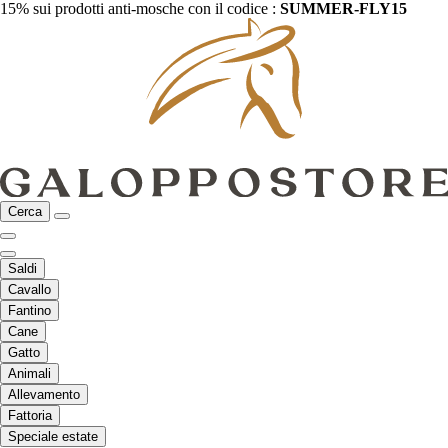
15% sui prodotti anti-mosche con il codice :
SUMMER-FLY15
Cerca
Saldi
Cavallo
Fantino
Cane
Gatto
Animali
Allevamento
Fattoria
Speciale estate