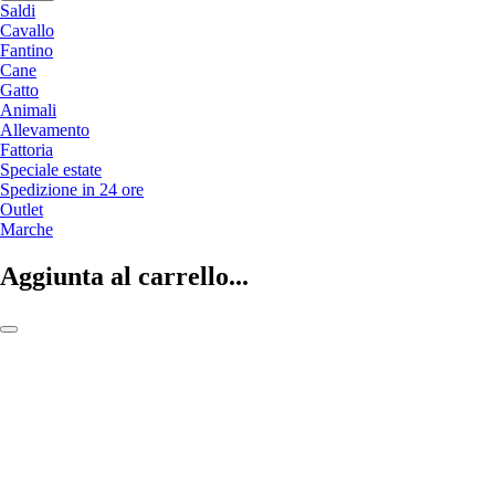
Saldi
Cavallo
Fantino
Cane
Gatto
Animali
Allevamento
Fattoria
Speciale estate
Spedizione in 24 ore
Outlet
Marche
Aggiunta al carrello...