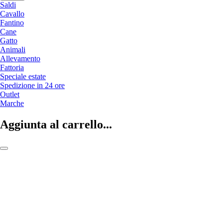
Saldi
Cavallo
Fantino
Cane
Gatto
Animali
Allevamento
Fattoria
Speciale estate
Spedizione in 24 ore
Outlet
Marche
Aggiunta al carrello...