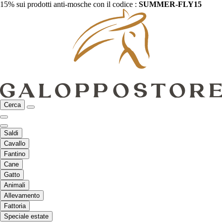
15% sui prodotti anti-mosche con il codice :
SUMMER-FLY15
Cerca
Saldi
Cavallo
Fantino
Cane
Gatto
Animali
Allevamento
Fattoria
Speciale estate