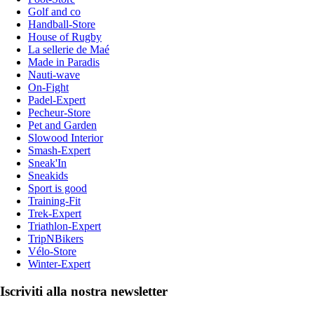
Golf and co
Handball-Store
House of Rugby
La sellerie de Maé
Made in Paradis
Nauti-wave
On-Fight
Padel-Expert
Pecheur-Store
Pet and Garden
Slowood Interior
Smash-Expert
Sneak'In
Sneakids
Sport is good
Training-Fit
Trek-Expert
Triathlon-Expert
TripNBikers
Vélo-Store
Winter-Expert
Iscriviti alla nostra newsletter