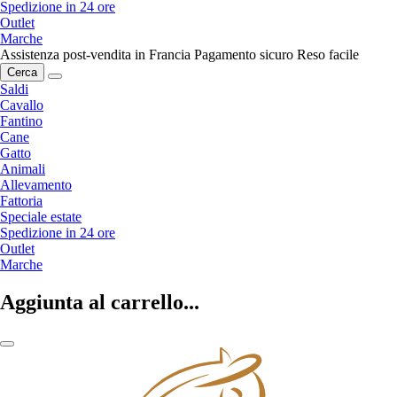
Spedizione in 24 ore
Outlet
Marche
Assistenza post-vendita in Francia
Pagamento sicuro
Reso facile
Cerca
Saldi
Cavallo
Fantino
Cane
Gatto
Animali
Allevamento
Fattoria
Speciale estate
Spedizione in 24 ore
Outlet
Marche
Aggiunta al carrello...