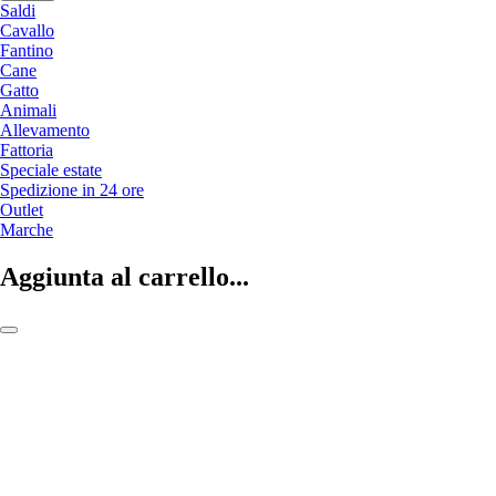
Saldi
Cavallo
Fantino
Cane
Gatto
Animali
Allevamento
Fattoria
Speciale estate
Spedizione in 24 ore
Outlet
Marche
Aggiunta al carrello...