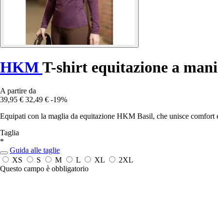
HKM
T-shirt equitazione a man
A partire da
39,95 €
32,49 €
-19%
Equipati con la maglia da equitazione HKM Basil, che unisce comfort e s
Taglia
*
Guida alle taglie
XS
S
M
L
XL
2XL
Questo campo è obbligatorio