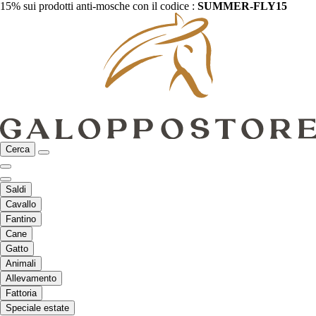
15% sui prodotti anti-mosche con il codice :
SUMMER-FLY15
Cerca
Saldi
Cavallo
Fantino
Cane
Gatto
Animali
Allevamento
Fattoria
Speciale estate