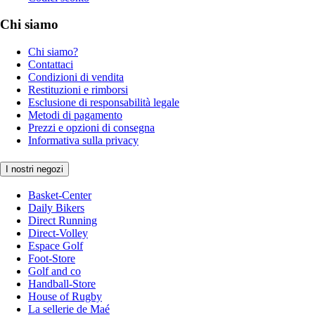
Chi siamo
Chi siamo?
Contattaci
Condizioni di vendita
Restituzioni e rimborsi
Esclusione di responsabilità legale
Metodi di pagamento
Prezzi e opzioni di consegna
Informativa sulla privacy
I nostri negozi
Basket-Center
Daily Bikers
Direct Running
Direct-Volley
Espace Golf
Foot-Store
Golf and co
Handball-Store
House of Rugby
La sellerie de Maé