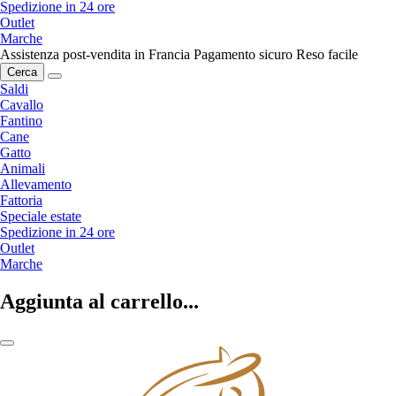
Spedizione in 24 ore
Outlet
Marche
Assistenza post-vendita in Francia
Pagamento sicuro
Reso facile
Cerca
Saldi
Cavallo
Fantino
Cane
Gatto
Animali
Allevamento
Fattoria
Speciale estate
Spedizione in 24 ore
Outlet
Marche
Aggiunta al carrello...