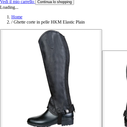
Vedi il mio carrello
Continua lo shopping
Loading...
Home
/
Ghette corte in pelle HKM Elastic Plain