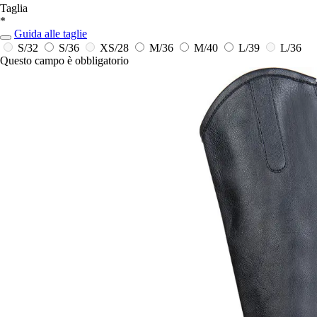
Taglia
*
Guida alle taglie
S/32
S/36
XS/28
M/36
M/40
L/39
L/36
Questo campo è obbligatorio