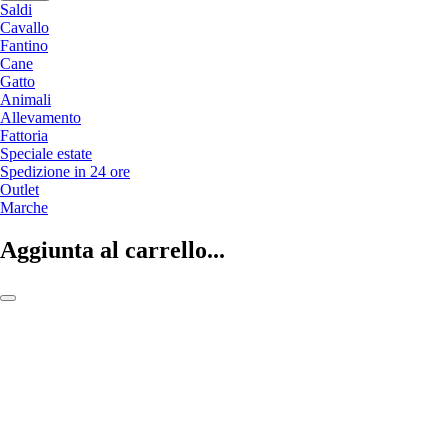
Saldi
Cavallo
Fantino
Cane
Gatto
Animali
Allevamento
Fattoria
Speciale estate
Spedizione in 24 ore
Outlet
Marche
Aggiunta al carrello...