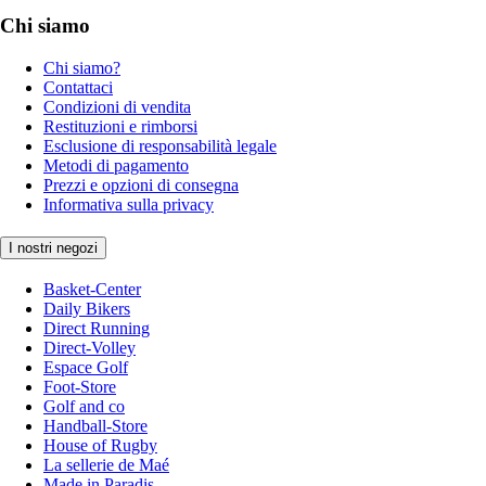
Chi siamo
Chi siamo?
Contattaci
Condizioni di vendita
Restituzioni e rimborsi
Esclusione di responsabilità legale
Metodi di pagamento
Prezzi e opzioni di consegna
Informativa sulla privacy
I nostri negozi
Basket-Center
Daily Bikers
Direct Running
Direct-Volley
Espace Golf
Foot-Store
Golf and co
Handball-Store
House of Rugby
La sellerie de Maé
Made in Paradis