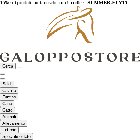
15% sui prodotti anti-mosche con il codice :
SUMMER-FLY15
Cerca
Saldi
Cavallo
Fantino
Cane
Gatto
Animali
Allevamento
Fattoria
Speciale estate