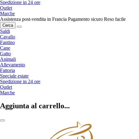
Spedizione in 24 ore
Outlet
Marche
Assistenza post-vendita in Francia
Pagamento sicuro
Reso facile
Cerca
Saldi
Cavallo
Fantino
Cane
Gatto
Animali
Allevamento
Fattoria
Speciale estate
Spedizione in 24 ore
Outlet
Marche
Aggiunta al carrello...