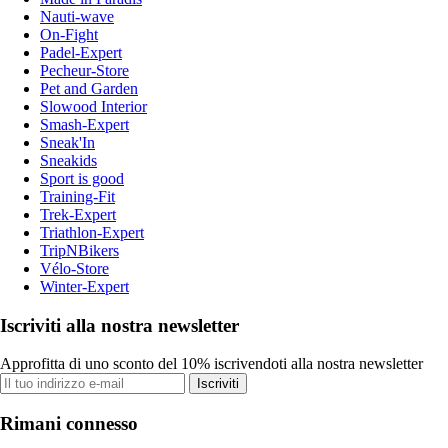
Nauti-wave
On-Fight
Padel-Expert
Pecheur-Store
Pet and Garden
Slowood Interior
Smash-Expert
Sneak'In
Sneakids
Sport is good
Training-Fit
Trek-Expert
Triathlon-Expert
TripNBikers
Vélo-Store
Winter-Expert
Iscriviti alla nostra newsletter
Approfitta di uno sconto del 10% iscrivendoti alla nostra newsletter
Iscriviti
Rimani connesso