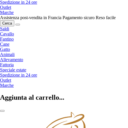
Spedizione in 24 ore
Outlet
Marche
Assistenza post-vendita in Francia
Pagamento sicuro
Reso facile
Cerca
Saldi
Cavallo
Fantino
Cane
Gatto
Animali
Allevamento
Fattoria
Speciale estate
Spedizione in 24 ore
Outlet
Marche
Aggiunta al carrello...