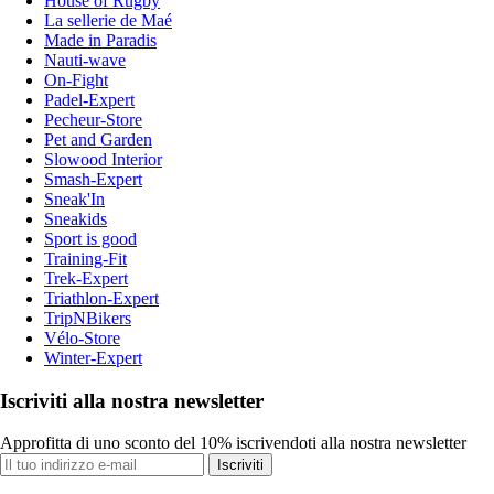
House of Rugby
La sellerie de Maé
Made in Paradis
Nauti-wave
On-Fight
Padel-Expert
Pecheur-Store
Pet and Garden
Slowood Interior
Smash-Expert
Sneak'In
Sneakids
Sport is good
Training-Fit
Trek-Expert
Triathlon-Expert
TripNBikers
Vélo-Store
Winter-Expert
Iscriviti alla nostra newsletter
Approfitta di uno sconto del 10% iscrivendoti alla nostra newsletter
Iscriviti