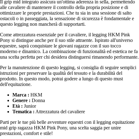
Il grip mid integrato assicura un'ottima aderenza in sella, permettendo
alle cavaliere di mantenere il controllo della propria posizione e di
ottimizzare le proprie prestazioni. Che tu sia in una sessione di salto
ostacoli o in passeggiata, la sensazione di sicurezza è fondamentale e
questo legging non mancherà di supportarti.
Come attrezzatura essenziale per il cavaliere, il legging HKM Pink
Pony si distingue anche per il suo stile attraente. Ispirato all'universo
equestre, saprà conquistare le giovani ragazze con il suo tocco
moderno e dinamico. La combinazione di funzionalità ed estetica ne fa
una scelta perfetta per chi desidera distinguersi rimanendo performante.
Per la manutenzione di questo legging, si consiglia di seguire semplici
istruzioni per preservare la qualità del tessuto e la durabilità del
prodotto. In questo modo, potrai godere a lungo di questo must
dell'equitazione.
Marca :
HKM
Genere :
Donna
Età :
Junior
Tematica :
Attrezzatura del cavaliere
Parti per le tue più belle avventure equestri con il legging equitazione
mid grip ragazza HKM Pink Pony, una scelta saggia per unire
prestazioni, comfort e stile!