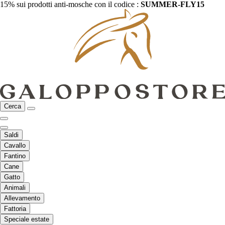
15% sui prodotti anti-mosche con il codice :
SUMMER-FLY15
Cerca
Saldi
Cavallo
Fantino
Cane
Gatto
Animali
Allevamento
Fattoria
Speciale estate