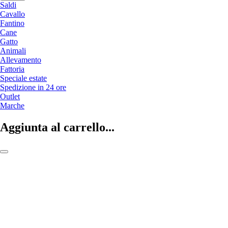
Saldi
Cavallo
Fantino
Cane
Gatto
Animali
Allevamento
Fattoria
Speciale estate
Spedizione in 24 ore
Outlet
Marche
Aggiunta al carrello...