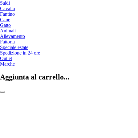
Saldi
Cavallo
Fantino
Cane
Gatto
Animali
Allevamento
Fattoria
Speciale estate
Spedizione in 24 ore
Outlet
Marche
Aggiunta al carrello...