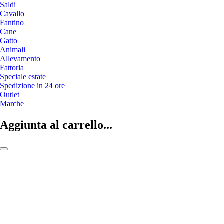
Saldi
Cavallo
Fantino
Cane
Gatto
Animali
Allevamento
Fattoria
Speciale estate
Spedizione in 24 ore
Outlet
Marche
Aggiunta al carrello...