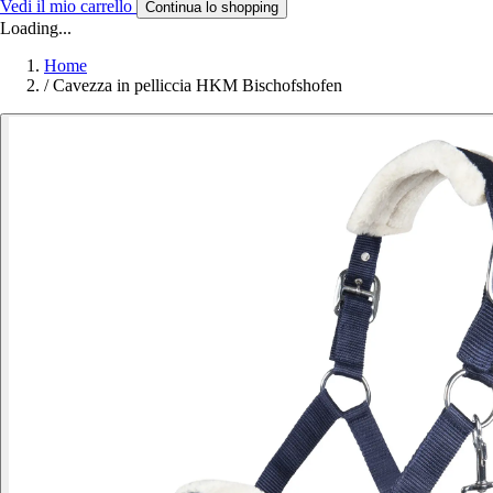
Vedi il mio carrello
Continua lo shopping
Loading...
Home
/
Cavezza in pelliccia HKM Bischofshofen