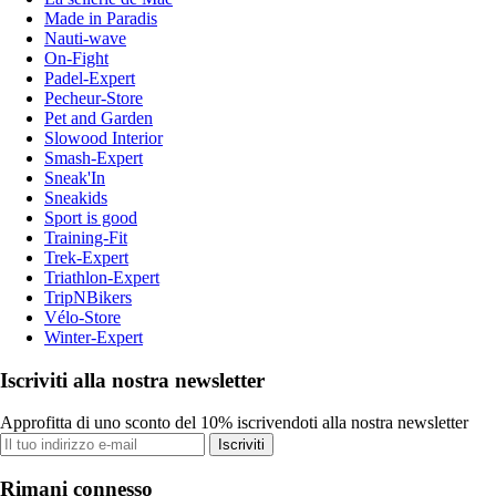
Made in Paradis
Nauti-wave
On-Fight
Padel-Expert
Pecheur-Store
Pet and Garden
Slowood Interior
Smash-Expert
Sneak'In
Sneakids
Sport is good
Training-Fit
Trek-Expert
Triathlon-Expert
TripNBikers
Vélo-Store
Winter-Expert
Iscriviti alla nostra newsletter
Approfitta di uno sconto del 10% iscrivendoti alla nostra newsletter
Iscriviti
Rimani connesso