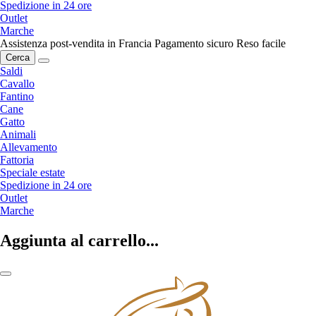
Spedizione in 24 ore
Outlet
Marche
Assistenza post-vendita in Francia
Pagamento sicuro
Reso facile
Cerca
Saldi
Cavallo
Fantino
Cane
Gatto
Animali
Allevamento
Fattoria
Speciale estate
Spedizione in 24 ore
Outlet
Marche
Aggiunta al carrello...