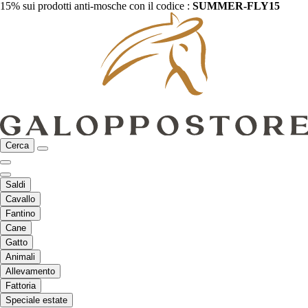
15% sui prodotti anti-mosche con il codice :
SUMMER-FLY15
Cerca
Saldi
Cavallo
Fantino
Cane
Gatto
Animali
Allevamento
Fattoria
Speciale estate