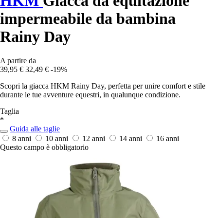
HKM
Giacca da equitazione
impermeabile da bambina
Rainy Day
A partire da
39,95 €
32,49 €
-19%
Scopri la giacca HKM Rainy Day, perfetta per unire comfort e stile
durante le tue avventure equestri, in qualunque condizione.
Taglia
*
Guida alle taglie
8 anni
10 anni
12 anni
14 anni
16 anni
Questo campo è obbligatorio