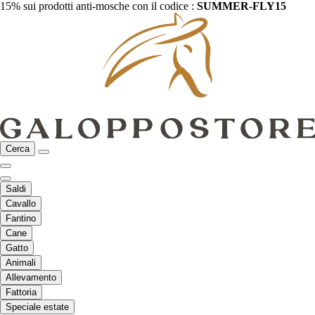
15% sui prodotti anti-mosche con il codice :
SUMMER-FLY15
Cerca
Saldi
Cavallo
Fantino
Cane
Gatto
Animali
Allevamento
Fattoria
Speciale estate