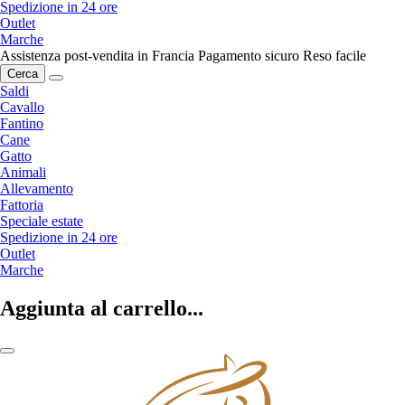
Spedizione in 24 ore
Outlet
Marche
Assistenza post-vendita in Francia
Pagamento sicuro
Reso facile
Cerca
Saldi
Cavallo
Fantino
Cane
Gatto
Animali
Allevamento
Fattoria
Speciale estate
Spedizione in 24 ore
Outlet
Marche
Aggiunta al carrello...