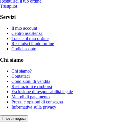
Restituisci il tuo ordine
Trustpilot
Servizi
Il mio account
Centro assistenza
Traccia il mio ordine
Restituisci il mio ordine
Codici sconto
Chi siamo
Chi siamo?
Contattaci
Condizioni di vendita
Restituzioni e rimborsi
Esclusione di responsabilità legale
Metodi di pagamento
Prezzi e opzioni di consegna
Informativa sulla privacy
I nostri negozi