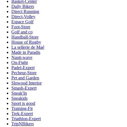
Basket-Center
Daily Bikers
Direct Running
Direct-Volley
Espace Golf
Foot-Store
Golf and co
Handball-Store
House of Rugby
La sellerie de Maé
Made in Paradis
Nauti-wave
On-Fight
Padel-Expert
Pecheur-Store
Pet and Garden
Slowood Interior
Smash-Expert
Sneak'In
Sneakids
Sport is good
Training-Fit
Trek-Expert
Triathlon-Expert
TripNBikers