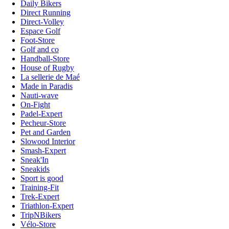
Daily Bikers
Direct Running
Direct-Volley
Espace Golf
Foot-Store
Golf and co
Handball-Store
House of Rugby
La sellerie de Maé
Made in Paradis
Nauti-wave
On-Fight
Padel-Expert
Pecheur-Store
Pet and Garden
Slowood Interior
Smash-Expert
Sneak'In
Sneakids
Sport is good
Training-Fit
Trek-Expert
Triathlon-Expert
TripNBikers
Vélo-Store