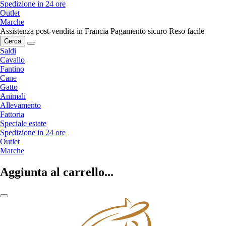
Spedizione in 24 ore
Outlet
Marche
Assistenza post-vendita in Francia
Pagamento sicuro
Reso facile
Cerca
Saldi
Cavallo
Fantino
Cane
Gatto
Animali
Allevamento
Fattoria
Speciale estate
Spedizione in 24 ore
Outlet
Marche
Aggiunta al carrello...