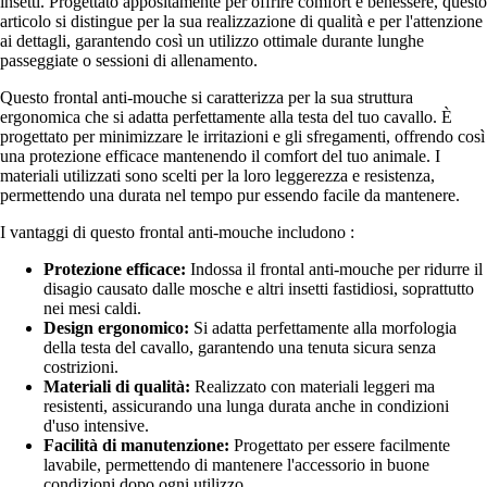
insetti. Progettato appositamente per offrire comfort e benessere, questo
articolo si distingue per la sua realizzazione di qualità e per l'attenzione
ai dettagli, garantendo così un utilizzo ottimale durante lunghe
passeggiate o sessioni di allenamento.
Questo frontal anti-mouche si caratterizza per la sua struttura
ergonomica che si adatta perfettamente alla testa del tuo cavallo. È
progettato per minimizzare le irritazioni e gli sfregamenti, offrendo così
una protezione efficace mantenendo il comfort del tuo animale. I
materiali utilizzati sono scelti per la loro leggerezza e resistenza,
permettendo una durata nel tempo pur essendo facile da mantenere.
I vantaggi di questo frontal anti-mouche includono :
Protezione efficace:
Indossa il frontal anti-mouche per ridurre il
disagio causato dalle mosche e altri insetti fastidiosi, soprattutto
nei mesi caldi.
Design ergonomico:
Si adatta perfettamente alla morfologia
della testa del cavallo, garantendo una tenuta sicura senza
costrizioni.
Materiali di qualità:
Realizzato con materiali leggeri ma
resistenti, assicurando una lunga durata anche in condizioni
d'uso intensive.
Facilità di manutenzione:
Progettato per essere facilmente
lavabile, permettendo di mantenere l'accessorio in buone
condizioni dopo ogni utilizzo.