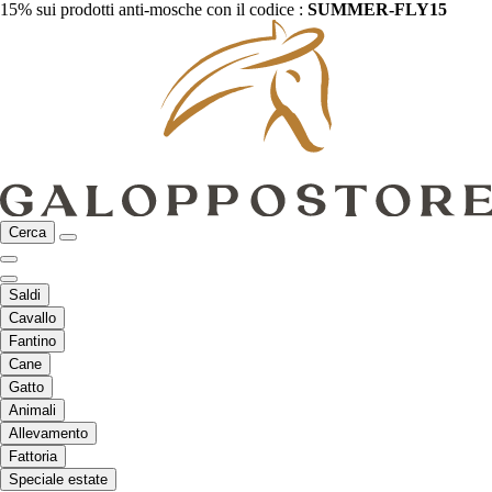
15% sui prodotti anti-mosche con il codice :
SUMMER-FLY15
Cerca
Saldi
Cavallo
Fantino
Cane
Gatto
Animali
Allevamento
Fattoria
Speciale estate