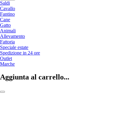
Saldi
Cavallo
Fantino
Cane
Gatto
Animali
Allevamento
Fattoria
Speciale estate
Spedizione in 24 ore
Outlet
Marche
Aggiunta al carrello...