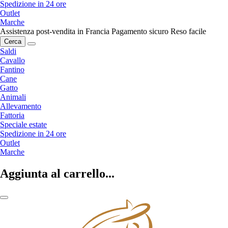
Spedizione in 24 ore
Outlet
Marche
Assistenza post-vendita in Francia
Pagamento sicuro
Reso facile
Cerca
Saldi
Cavallo
Fantino
Cane
Gatto
Animali
Allevamento
Fattoria
Speciale estate
Spedizione in 24 ore
Outlet
Marche
Aggiunta al carrello...