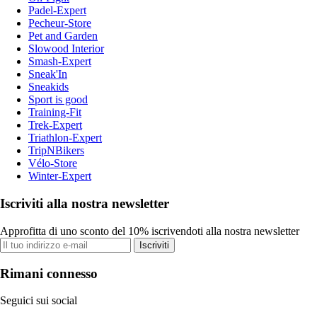
Padel-Expert
Pecheur-Store
Pet and Garden
Slowood Interior
Smash-Expert
Sneak'In
Sneakids
Sport is good
Training-Fit
Trek-Expert
Triathlon-Expert
TripNBikers
Vélo-Store
Winter-Expert
Iscriviti alla nostra newsletter
Approfitta di uno sconto del 10% iscrivendoti alla nostra newsletter
Iscriviti
Rimani connesso
Seguici sui social