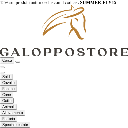
15% sui prodotti anti-mosche con il codice :
SUMMER-FLY15
Cerca
Saldi
Cavallo
Fantino
Cane
Gatto
Animali
Allevamento
Fattoria
Speciale estate