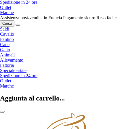
Spedizione in 24 ore
Outlet
Marche
Assistenza post-vendita in Francia
Pagamento sicuro
Reso facile
Cerca
Saldi
Cavallo
Fantino
Cane
Gatto
Animali
Allevamento
Fattoria
Speciale estate
Spedizione in 24 ore
Outlet
Marche
Aggiunta al carrello...