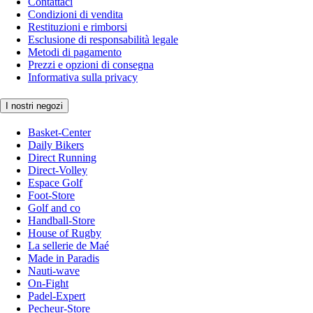
Contattaci
Condizioni di vendita
Restituzioni e rimborsi
Esclusione di responsabilità legale
Metodi di pagamento
Prezzi e opzioni di consegna
Informativa sulla privacy
I nostri negozi
Basket-Center
Daily Bikers
Direct Running
Direct-Volley
Espace Golf
Foot-Store
Golf and co
Handball-Store
House of Rugby
La sellerie de Maé
Made in Paradis
Nauti-wave
On-Fight
Padel-Expert
Pecheur-Store