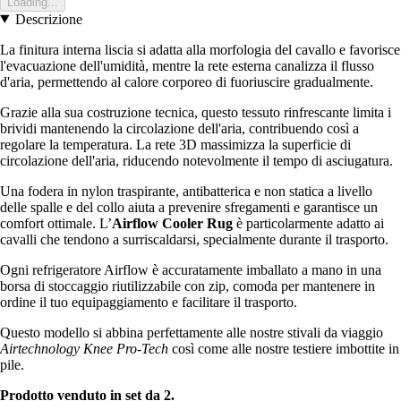
Loading...
Descrizione
La finitura interna liscia si adatta alla morfologia del cavallo e favorisce
l'evacuazione dell'umidità, mentre la rete esterna canalizza il flusso
d'aria, permettendo al calore corporeo di fuoriuscire gradualmente.
Grazie alla sua costruzione tecnica, questo tessuto rinfrescante limita i
brividi mantenendo la circolazione dell'aria, contribuendo così a
regolare la temperatura. La rete 3D massimizza la superficie di
circolazione dell'aria, riducendo notevolmente il tempo di asciugatura.
Una fodera in nylon traspirante, antibatterica e non statica a livello
delle spalle e del collo aiuta a prevenire sfregamenti e garantisce un
comfort ottimale. L’
Airflow Cooler Rug
è particolarmente adatto ai
cavalli che tendono a surriscaldarsi, specialmente durante il trasporto.
Ogni refrigeratore Airflow è accuratamente imballato a mano in una
borsa di stoccaggio riutilizzabile con zip, comoda per mantenere in
ordine il tuo equipaggiamento e facilitare il trasporto.
Questo modello si abbina perfettamente alle nostre stivali da viaggio
Airtechnology Knee Pro-Tech
così come alle nostre testiere imbottite in
pile.
Prodotto venduto in set da 2.