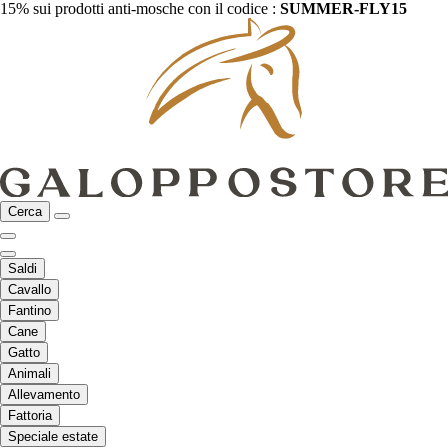
15% sui prodotti anti-mosche con il codice :
SUMMER-FLY15
Cerca
Saldi
Cavallo
Fantino
Cane
Gatto
Animali
Allevamento
Fattoria
Speciale estate