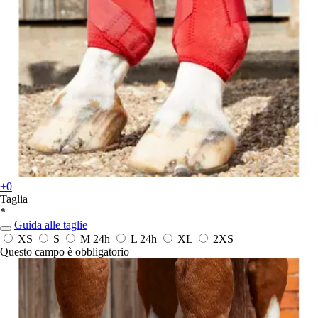
+0
Taglia
*
Guida alle taglie
XS
S
M
24h
L
24h
XL
2XS
Questo campo è obbligatorio