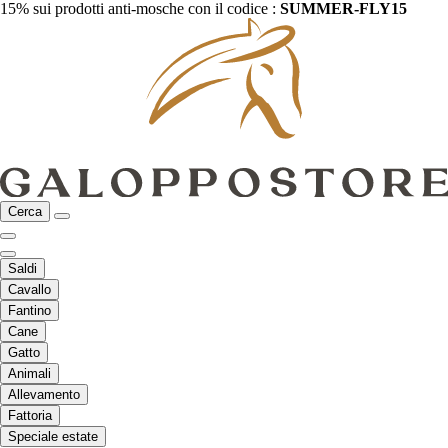
15% sui prodotti anti-mosche con il codice :
SUMMER-FLY15
Cerca
Saldi
Cavallo
Fantino
Cane
Gatto
Animali
Allevamento
Fattoria
Speciale estate