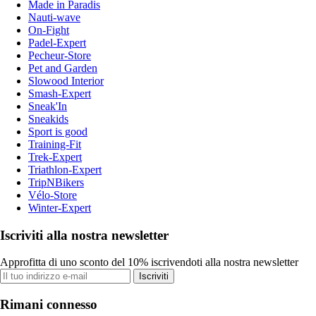
Made in Paradis
Nauti-wave
On-Fight
Padel-Expert
Pecheur-Store
Pet and Garden
Slowood Interior
Smash-Expert
Sneak'In
Sneakids
Sport is good
Training-Fit
Trek-Expert
Triathlon-Expert
TripNBikers
Vélo-Store
Winter-Expert
Iscriviti alla nostra newsletter
Approfitta di uno sconto del 10% iscrivendoti alla nostra newsletter
Iscriviti
Rimani connesso