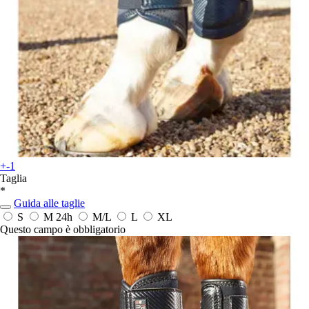
+-1
Taglia
*
Guida alle taglie
S
M
24h
M/L
L
XL
Questo campo è obbligatorio