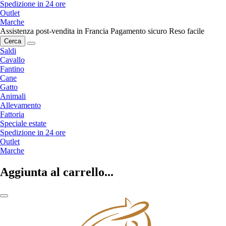
Spedizione in 24 ore
Outlet
Marche
Assistenza post-vendita in Francia
Pagamento sicuro
Reso facile
Cerca
Saldi
Cavallo
Fantino
Cane
Gatto
Animali
Allevamento
Fattoria
Speciale estate
Spedizione in 24 ore
Outlet
Marche
Aggiunta al carrello...