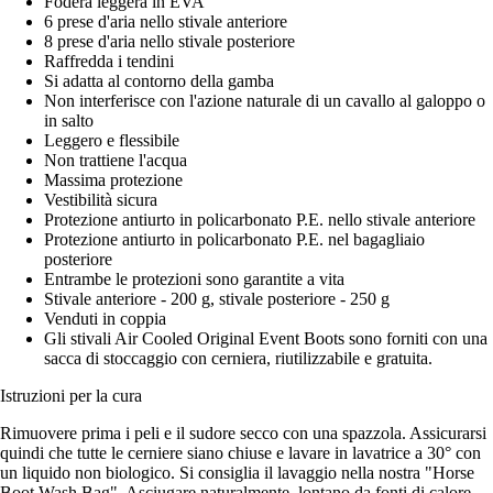
Fodera leggera in EVA
6 prese d'aria nello stivale anteriore
8 prese d'aria nello stivale posteriore
Raffredda i tendini
Si adatta al contorno della gamba
Non interferisce con l'azione naturale di un cavallo al galoppo o
in salto
Leggero e flessibile
Non trattiene l'acqua
Massima protezione
Vestibilità sicura
Protezione antiurto in policarbonato P.E. nello stivale anteriore
Protezione antiurto in policarbonato P.E. nel bagagliaio
posteriore
Entrambe le protezioni sono garantite a vita
Stivale anteriore - 200 g, stivale posteriore - 250 g
Venduti in coppia
Gli stivali Air Cooled Original Event Boots sono forniti con una
sacca di stoccaggio con cerniera, riutilizzabile e gratuita.
Istruzioni per la cura
Rimuovere prima i peli e il sudore secco con una spazzola. Assicurarsi
quindi che tutte le cerniere siano chiuse e lavare in lavatrice a 30° con
un liquido non biologico. Si consiglia il lavaggio nella nostra "Horse
Boot Wash Bag". Asciugare naturalmente, lontano da fonti di calore