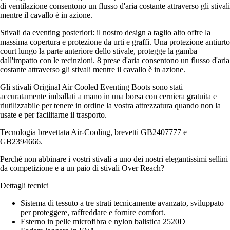
di ventilazione consentono un flusso d'aria costante attraverso gli stivali
mentre il cavallo è in azione.
Stivali da eventing posteriori: il nostro design a taglio alto offre la
massima copertura e protezione da urti e graffi. Una protezione antiurto
court lungo la parte anteriore dello stivale, protegge la gamba
dall'impatto con le recinzioni. 8 prese d'aria consentono un flusso d'aria
costante attraverso gli stivali mentre il cavallo è in azione.
Gli stivali Original Air Cooled Eventing Boots sono stati
accuratamente imballati a mano in una borsa con cerniera gratuita e
riutilizzabile per tenere in ordine la vostra attrezzatura quando non la
usate e per facilitarne il trasporto.
Tecnologia brevettata Air-Cooling, brevetti GB2407777 e
GB2394666.
Perché non abbinare i vostri stivali a uno dei nostri elegantissimi sellini
da competizione e a un paio di stivali Over Reach?
Dettagli tecnici
Sistema di tessuto a tre strati tecnicamente avanzato, sviluppato
per proteggere, raffreddare e fornire comfort.
Esterno in pelle microfibra e nylon balistica 2520D