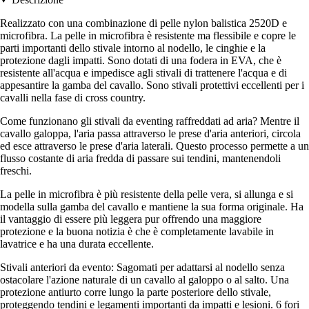
Realizzato con una combinazione di pelle nylon balistica 2520D e
microfibra. La pelle in microfibra è resistente ma flessibile e copre le
parti importanti dello stivale intorno al nodello, le cinghie e la
protezione dagli impatti. Sono dotati di una fodera in EVA, che è
resistente all'acqua e impedisce agli stivali di trattenere l'acqua e di
appesantire la gamba del cavallo. Sono stivali protettivi eccellenti per i
cavalli nella fase di cross country.
Come funzionano gli stivali da eventing raffreddati ad aria? Mentre il
cavallo galoppa, l'aria passa attraverso le prese d'aria anteriori, circola
ed esce attraverso le prese d'aria laterali. Questo processo permette a un
flusso costante di aria fredda di passare sui tendini, mantenendoli
freschi.
La pelle in microfibra è più resistente della pelle vera, si allunga e si
modella sulla gamba del cavallo e mantiene la sua forma originale. Ha
il vantaggio di essere più leggera pur offrendo una maggiore
protezione e la buona notizia è che è completamente lavabile in
lavatrice e ha una durata eccellente.
Stivali anteriori da evento: Sagomati per adattarsi al nodello senza
ostacolare l'azione naturale di un cavallo al galoppo o al salto. Una
protezione antiurto corre lungo la parte posteriore dello stivale,
proteggendo tendini e legamenti importanti da impatti e lesioni. 6 fori