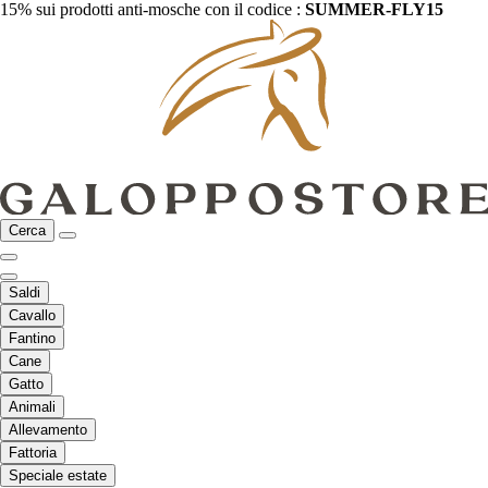
15% sui prodotti anti-mosche con il codice :
SUMMER-FLY15
Cerca
Saldi
Cavallo
Fantino
Cane
Gatto
Animali
Allevamento
Fattoria
Speciale estate