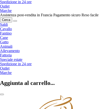
Spedizione in 24 ore
Outlet
Marche
Assistenza post-vendita in Francia
Pagamento sicuro
Reso facile
Cerca
Saldi
Cavallo
Fantino
Cane
Gatto
Animali
Allevamento
Fattoria
Speciale estate
Spedizione in 24 ore
Outlet
Marche
Aggiunta al carrello...