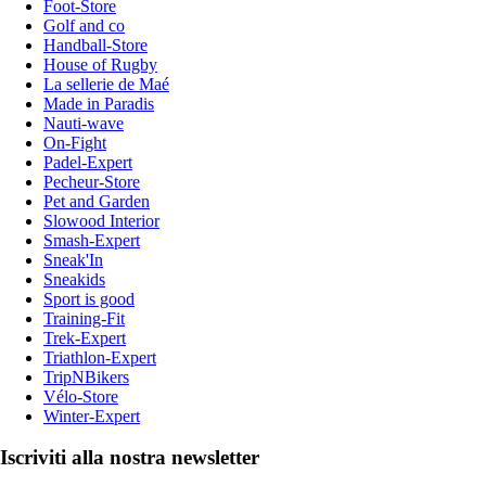
Foot-Store
Golf and co
Handball-Store
House of Rugby
La sellerie de Maé
Made in Paradis
Nauti-wave
On-Fight
Padel-Expert
Pecheur-Store
Pet and Garden
Slowood Interior
Smash-Expert
Sneak'In
Sneakids
Sport is good
Training-Fit
Trek-Expert
Triathlon-Expert
TripNBikers
Vélo-Store
Winter-Expert
Iscriviti alla nostra newsletter