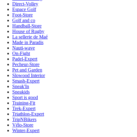
Direct-Volley
Espace Golf
Foot-Store
Golf and co
Handball-Store
House of Rugby
La sellerie de Maé
Made in Paradis
Nauti-wave
On-Fight
Padel-Expert
Pecheur-Store
Pet and Garden
Slowood Interior
Smash-Expert
Sneak'In
Sneakids
Sport is good
Training-Fit
Trek-Expert
Triathlon-Expert
TripNBikers
Vélo-Store
Winter-Expert