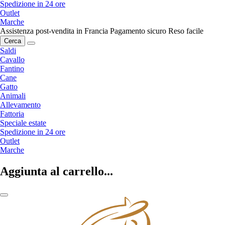
Spedizione in 24 ore
Outlet
Marche
Assistenza post-vendita in Francia
Pagamento sicuro
Reso facile
Cerca
Saldi
Cavallo
Fantino
Cane
Gatto
Animali
Allevamento
Fattoria
Speciale estate
Spedizione in 24 ore
Outlet
Marche
Aggiunta al carrello...