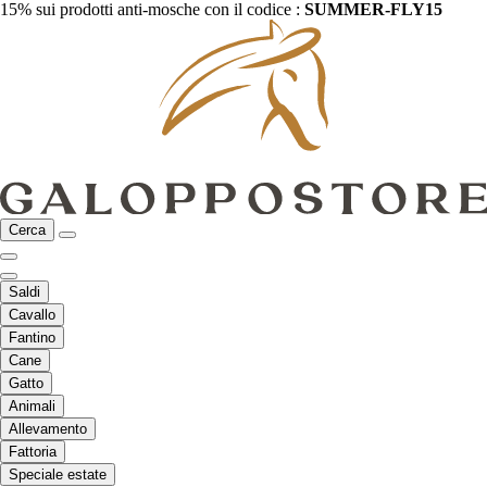
15% sui prodotti anti-mosche con il codice :
SUMMER-FLY15
Cerca
Saldi
Cavallo
Fantino
Cane
Gatto
Animali
Allevamento
Fattoria
Speciale estate