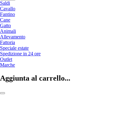
Saldi
Cavallo
Fantino
Cane
Gatto
Animali
Allevamento
Fattoria
Speciale estate
Spedizione in 24 ore
Outlet
Marche
Aggiunta al carrello...