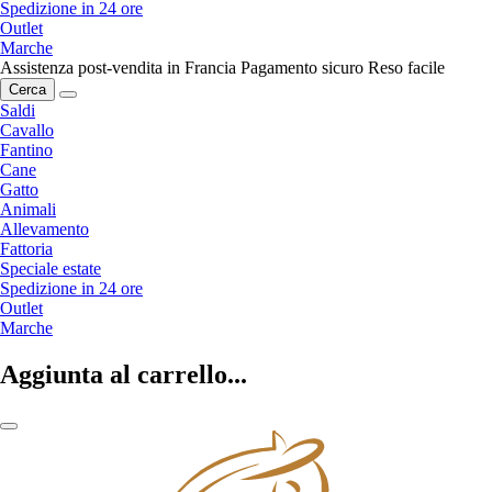
Spedizione in 24 ore
Outlet
Marche
Assistenza post-vendita in Francia
Pagamento sicuro
Reso facile
Cerca
Saldi
Cavallo
Fantino
Cane
Gatto
Animali
Allevamento
Fattoria
Speciale estate
Spedizione in 24 ore
Outlet
Marche
Aggiunta al carrello...