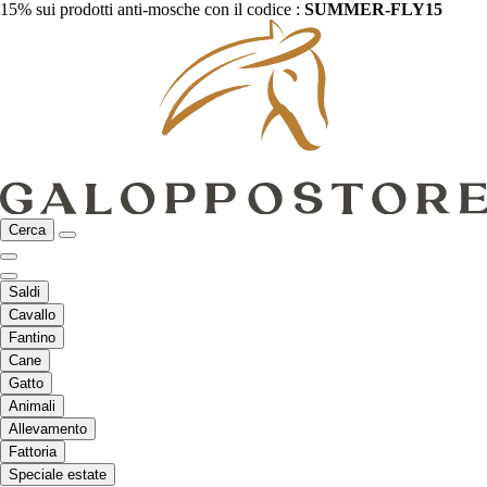
15% sui prodotti anti-mosche con il codice :
SUMMER-FLY15
Cerca
Saldi
Cavallo
Fantino
Cane
Gatto
Animali
Allevamento
Fattoria
Speciale estate