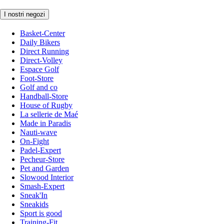
I nostri negozi
Basket-Center
Daily Bikers
Direct Running
Direct-Volley
Espace Golf
Foot-Store
Golf and co
Handball-Store
House of Rugby
La sellerie de Maé
Made in Paradis
Nauti-wave
On-Fight
Padel-Expert
Pecheur-Store
Pet and Garden
Slowood Interior
Smash-Expert
Sneak'In
Sneakids
Sport is good
Training-Fit