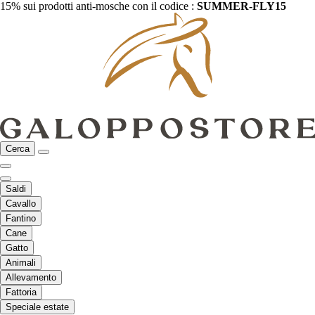
15% sui prodotti anti-mosche con il codice :
SUMMER-FLY15
Cerca
Saldi
Cavallo
Fantino
Cane
Gatto
Animali
Allevamento
Fattoria
Speciale estate