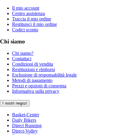
Il mio account
Centro assistenza
Traccia il mio ordine
Restituisci il mio ordine
Codici sconto
Chi siamo
Chi siamo?
Contattaci
Condizioni di vendita
Restituzioni e rimborsi
Esclusione di responsabilità legale
Metodi di pagamento
Prezzi e opzioni di consegna
Informativa sulla privacy
I nostri negozi
Basket-Center
Daily Bikers
Direct Running
Direct-Volley