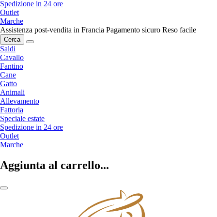
Spedizione in 24 ore
Outlet
Marche
Assistenza post-vendita in Francia
Pagamento sicuro
Reso facile
Cerca
Saldi
Cavallo
Fantino
Cane
Gatto
Animali
Allevamento
Fattoria
Speciale estate
Spedizione in 24 ore
Outlet
Marche
Aggiunta al carrello...