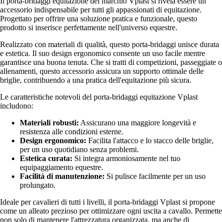
Il porta-bridaggi equitazione del marchio Vplast si rivela essere un
accessorio indispensabile per tutti gli appassionati di equitazione.
Progettato per offrire una soluzione pratica e funzionale, questo
prodotto si inserisce perfettamente nell'universo equestre.
Realizzato con materiali di qualità, questo porta-bridaggi unisce durata
e estetica. Il suo design ergonomico consente un uso facile mentre
garantisce una buona tenuta. Che si tratti di competizioni, passeggiate o
allenamenti, questo accessorio assicura un supporto ottimale delle
briglie, contribuendo a una pratica dell'equitazione più sicura.
Le caratteristiche notevoli del porta-bridaggi equitazione Vplast
includono:
Materiali robusti:
Assicurano una maggiore longevità e
resistenza alle condizioni esterne.
Design ergonomico:
Facilita l'attacco e lo stacco delle briglie,
per un uso quotidiano senza problemi.
Estetica curata:
Si integra armoniosamente nel tuo
equipaggiamento equestre.
Facilità di manutenzione:
Si pulisce facilmente per un uso
prolungato.
Ideale per cavalieri di tutti i livelli, il porta-bridaggi Vplast si propone
come un alleato prezioso per ottimizzare ogni uscita a cavallo. Permette
non solo di mantenere l'attrezzatura organizzata, ma anche di