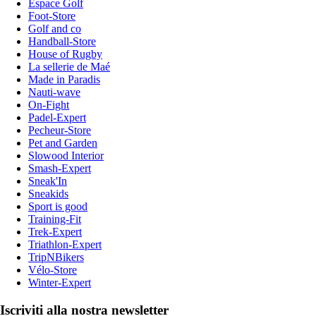
Espace Golf
Foot-Store
Golf and co
Handball-Store
House of Rugby
La sellerie de Maé
Made in Paradis
Nauti-wave
On-Fight
Padel-Expert
Pecheur-Store
Pet and Garden
Slowood Interior
Smash-Expert
Sneak'In
Sneakids
Sport is good
Training-Fit
Trek-Expert
Triathlon-Expert
TripNBikers
Vélo-Store
Winter-Expert
Iscriviti alla nostra newsletter