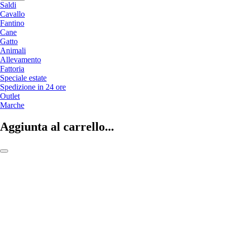
Saldi
Cavallo
Fantino
Cane
Gatto
Animali
Allevamento
Fattoria
Speciale estate
Spedizione in 24 ore
Outlet
Marche
Aggiunta al carrello...