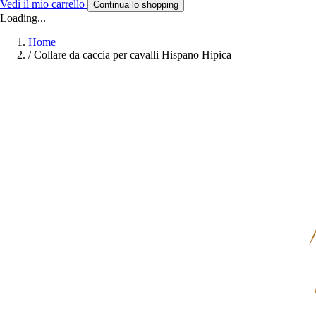
Vedi il mio carrello
Continua lo shopping
Loading...
Home
/
Collare da caccia per cavalli Hispano Hipica