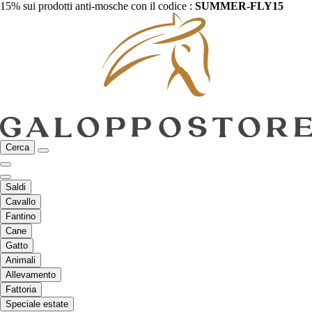
15% sui prodotti anti-mosche con il codice :
SUMMER-FLY15
Cerca
Saldi
Cavallo
Fantino
Cane
Gatto
Animali
Allevamento
Fattoria
Speciale estate