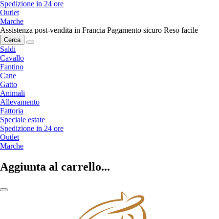
Spedizione in 24 ore
Outlet
Marche
Assistenza post-vendita in Francia
Pagamento sicuro
Reso facile
Cerca
Saldi
Cavallo
Fantino
Cane
Gatto
Animali
Allevamento
Fattoria
Speciale estate
Spedizione in 24 ore
Outlet
Marche
Aggiunta al carrello...