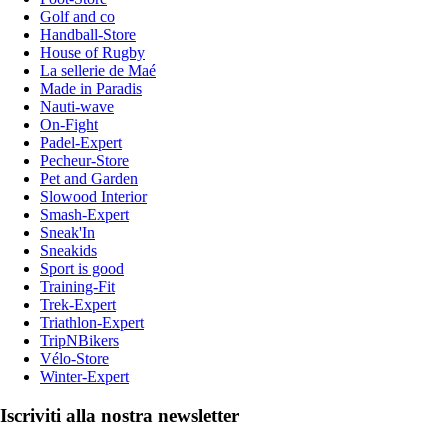
Golf and co
Handball-Store
House of Rugby
La sellerie de Maé
Made in Paradis
Nauti-wave
On-Fight
Padel-Expert
Pecheur-Store
Pet and Garden
Slowood Interior
Smash-Expert
Sneak'In
Sneakids
Sport is good
Training-Fit
Trek-Expert
Triathlon-Expert
TripNBikers
Vélo-Store
Winter-Expert
Iscriviti alla nostra newsletter