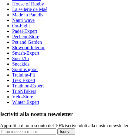
House of Rugby
La sellerie de Maé
Made in Paradis
Nauti-wave
On-Fight
Padel-Expert
Pecheur-Store
Pet and Garden
Slowood Interior
Smash-Expert
Sneak'In
Sneakids
Sport is good
Training-Fit
Trek-Expert
Triathlon-Expert
TripNBikers
Vélo-Store
Winter-Expert
Iscriviti alla nostra newsletter
Approfitta di uno sconto del 10% iscrivendoti alla nostra newsletter
Iscriviti