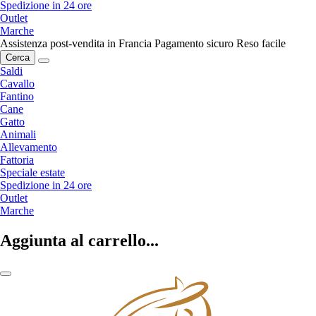
Spedizione in 24 ore
Outlet
Marche
Assistenza post-vendita in Francia
Pagamento sicuro
Reso facile
Cerca
Saldi
Cavallo
Fantino
Cane
Gatto
Animali
Allevamento
Fattoria
Speciale estate
Spedizione in 24 ore
Outlet
Marche
Aggiunta al carrello...