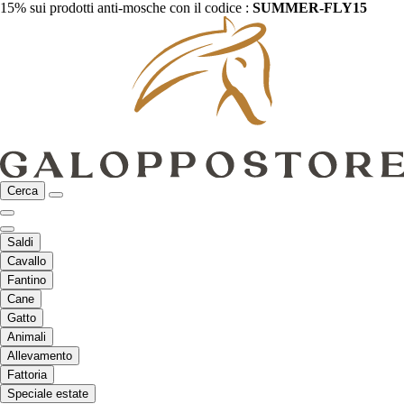
15% sui prodotti anti-mosche con il codice :
SUMMER-FLY15
Cerca
Saldi
Cavallo
Fantino
Cane
Gatto
Animali
Allevamento
Fattoria
Speciale estate