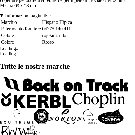
coperture per staffe (ref.04384) e per il petto incrociato (ref.04385)
Misura 69 x 53 cm
Informazioni aggiuntive
Marchio
Hispano Hipica
Riferimento fornitore
04375.140.411
Colore
rojo/amarillo
Colore
Rosso
Loading...
Loading...
Tutte le nostre marche