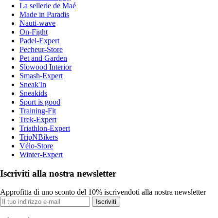
La sellerie de Maé
Made in Paradis
Nauti-wave
On-Fight
Padel-Expert
Pecheur-Store
Pet and Garden
Slowood Interior
Smash-Expert
Sneak'In
Sneakids
Sport is good
Training-Fit
Trek-Expert
Triathlon-Expert
TripNBikers
Vélo-Store
Winter-Expert
Iscriviti alla nostra newsletter
Approfitta di uno sconto del 10% iscrivendoti alla nostra newsletter
Iscriviti