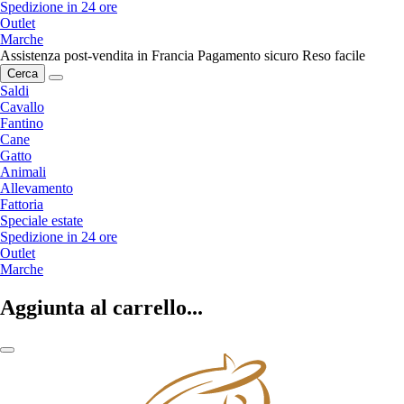
Spedizione in 24 ore
Outlet
Marche
Assistenza post-vendita in Francia
Pagamento sicuro
Reso facile
Cerca
Saldi
Cavallo
Fantino
Cane
Gatto
Animali
Allevamento
Fattoria
Speciale estate
Spedizione in 24 ore
Outlet
Marche
Aggiunta al carrello...