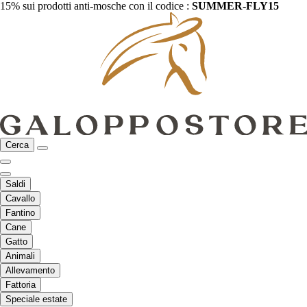
15% sui prodotti anti-mosche con il codice :
SUMMER-FLY15
Cerca
Saldi
Cavallo
Fantino
Cane
Gatto
Animali
Allevamento
Fattoria
Speciale estate