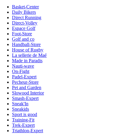
Basket-Center
Daily Bikers
Direct Running
Direct-Volley
Espace Golf
Foot-Store
Golf and co
Handball-Store
House of Rugby
La sellerie de Maé
Made in Paradis
Nauti-wave
On-Fight
Padel-Expert
Pecheur-Store
Pet and Garden
Slowood Interior
Smash-Expert
Sneak'In
Sneakids
Sport is good
Training-Fit
Trek-Expert
Triathlon-Expert