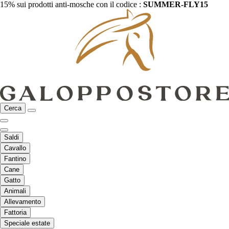
15% sui prodotti anti-mosche con il codice :
SUMMER-FLY15
Cerca
Saldi
Cavallo
Fantino
Cane
Gatto
Animali
Allevamento
Fattoria
Speciale estate