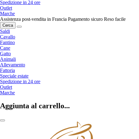
Spedizione in 24 ore
Outlet
Marche
Assistenza post-vendita in Francia
Pagamento sicuro
Reso facile
Cerca
Saldi
Cavallo
Fantino
Cane
Gatto
Animali
Allevamento
Fattoria
Speciale estate
Spedizione in 24 ore
Outlet
Marche
Aggiunta al carrello...