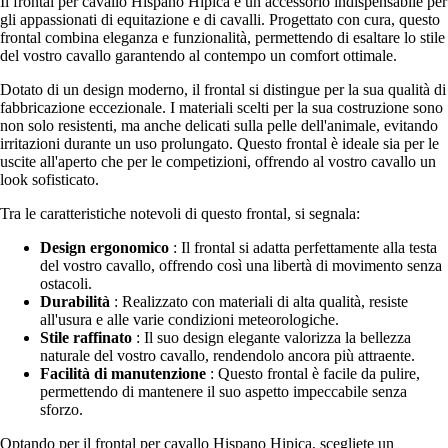
Il frontal per cavallo Hispano Hipica è un accessorio indispensabile per
gli appassionati di equitazione e di cavalli. Progettato con cura, questo
frontal combina eleganza e funzionalità, permettendo di esaltare lo stile
del vostro cavallo garantendo al contempo un comfort ottimale.
Dotato di un design moderno, il frontal si distingue per la sua qualità di
fabbricazione eccezionale. I materiali scelti per la sua costruzione sono
non solo resistenti, ma anche delicati sulla pelle dell'animale, evitando
irritazioni durante un uso prolungato. Questo frontal è ideale sia per le
uscite all'aperto che per le competizioni, offrendo al vostro cavallo un
look sofisticato.
Tra le caratteristiche notevoli di questo frontal, si segnala:
Design ergonomico
: Il frontal si adatta perfettamente alla testa
del vostro cavallo, offrendo così una libertà di movimento senza
ostacoli.
Durabilità
: Realizzato con materiali di alta qualità, resiste
all'usura e alle varie condizioni meteorologiche.
Stile raffinato
: Il suo design elegante valorizza la bellezza
naturale del vostro cavallo, rendendolo ancora più attraente.
Facilità di manutenzione
: Questo frontal è facile da pulire,
permettendo di mantenere il suo aspetto impeccabile senza
sforzo.
Optando per il frontal per cavallo Hispano Hipica, scegliete un