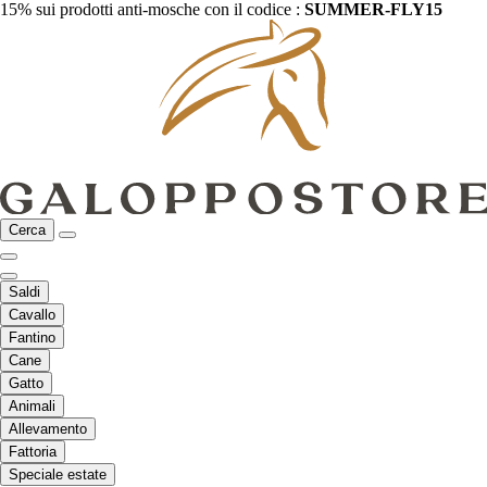
15% sui prodotti anti-mosche con il codice :
SUMMER-FLY15
Cerca
Saldi
Cavallo
Fantino
Cane
Gatto
Animali
Allevamento
Fattoria
Speciale estate