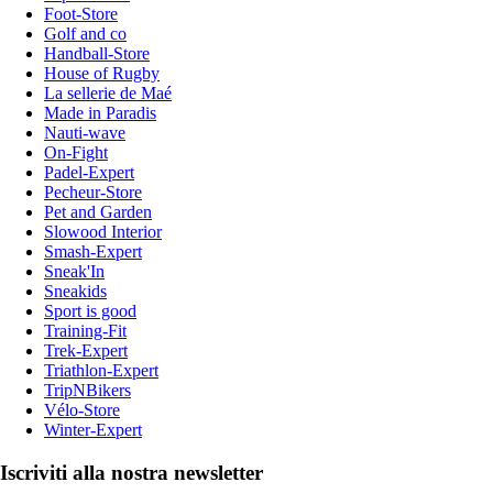
Foot-Store
Golf and co
Handball-Store
House of Rugby
La sellerie de Maé
Made in Paradis
Nauti-wave
On-Fight
Padel-Expert
Pecheur-Store
Pet and Garden
Slowood Interior
Smash-Expert
Sneak'In
Sneakids
Sport is good
Training-Fit
Trek-Expert
Triathlon-Expert
TripNBikers
Vélo-Store
Winter-Expert
Iscriviti alla nostra newsletter