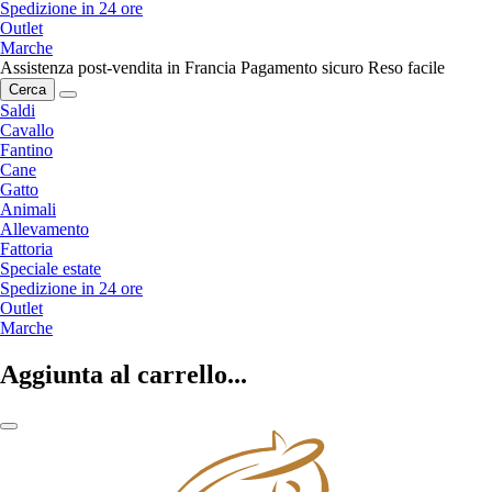
Spedizione in 24 ore
Outlet
Marche
Assistenza post-vendita in Francia
Pagamento sicuro
Reso facile
Cerca
Saldi
Cavallo
Fantino
Cane
Gatto
Animali
Allevamento
Fattoria
Speciale estate
Spedizione in 24 ore
Outlet
Marche
Aggiunta al carrello...