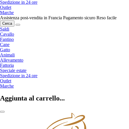
Spedizione in 24 ore
Outlet
Marche
Assistenza post-vendita in Francia
Pagamento sicuro
Reso facile
Cerca
Saldi
Cavallo
Fantino
Cane
Gatto
Animali
Allevamento
Fattoria
Speciale estate
Spedizione in 24 ore
Outlet
Marche
Aggiunta al carrello...