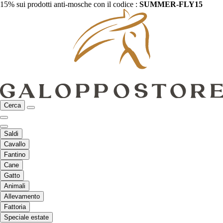
15% sui prodotti anti-mosche con il codice :
SUMMER-FLY15
Cerca
Saldi
Cavallo
Fantino
Cane
Gatto
Animali
Allevamento
Fattoria
Speciale estate