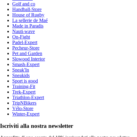
Golf and co
Handball-Store
House of Rugby
La sellerie de Maé
Made in Paradis
Nauti-wave
On-Fight
Padel-Expert
Pecheur-Store
Pet and Garden
Slowood Interior
Smash-Expert
Sneak'In
Sneakids
Sport is good
Training-Fit
Trek-Expert
Triathlon-Expert
TripNBikers
Vélo-Store
Winter-Expert
Iscriviti alla nostra newsletter