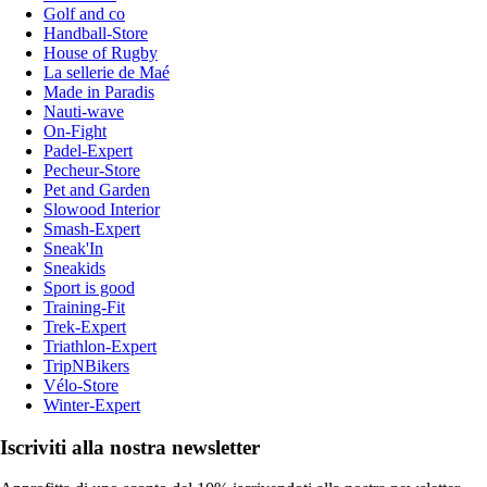
Golf and co
Handball-Store
House of Rugby
La sellerie de Maé
Made in Paradis
Nauti-wave
On-Fight
Padel-Expert
Pecheur-Store
Pet and Garden
Slowood Interior
Smash-Expert
Sneak'In
Sneakids
Sport is good
Training-Fit
Trek-Expert
Triathlon-Expert
TripNBikers
Vélo-Store
Winter-Expert
Iscriviti alla nostra newsletter