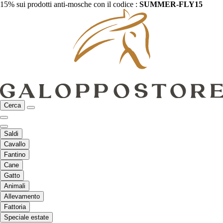
15% sui prodotti anti-mosche con il codice :
SUMMER-FLY15
Cerca
Saldi
Cavallo
Fantino
Cane
Gatto
Animali
Allevamento
Fattoria
Speciale estate