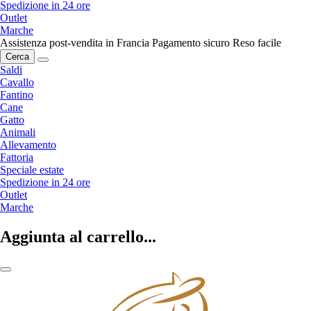
Spedizione in 24 ore
Outlet
Marche
Assistenza post-vendita in Francia
Pagamento sicuro
Reso facile
Cerca
Saldi
Cavallo
Fantino
Cane
Gatto
Animali
Allevamento
Fattoria
Speciale estate
Spedizione in 24 ore
Outlet
Marche
Aggiunta al carrello...