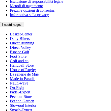
Esclusione di responsabilità legale
Metodi di pagamento
Prezzi e opzioni di consegna
Informativa sulla privacy
I nostri negozi
Basket-Center
Daily Bikers
Direct Running
Direct-Volley
Espace Golf
Foot-Store
Golf and co
Handball-Store
House of Rugby
La sellerie de Maé
Made in Paradis
Nauti-wave
On-Fight
Padel-Expert
Pecheur-Store
Pet and Garden
Slowood Interior
Smash-Expert