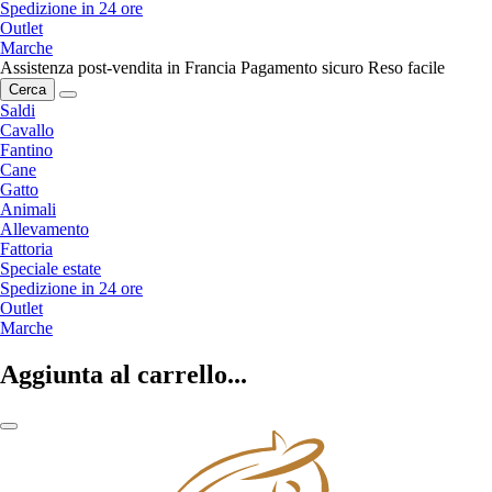
Spedizione in 24 ore
Outlet
Marche
Assistenza post-vendita in Francia
Pagamento sicuro
Reso facile
Cerca
Saldi
Cavallo
Fantino
Cane
Gatto
Animali
Allevamento
Fattoria
Speciale estate
Spedizione in 24 ore
Outlet
Marche
Aggiunta al carrello...