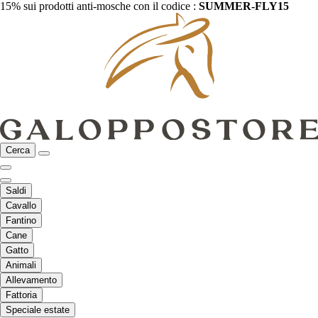
15% sui prodotti anti-mosche con il codice :
SUMMER-FLY15
Cerca
Saldi
Cavallo
Fantino
Cane
Gatto
Animali
Allevamento
Fattoria
Speciale estate