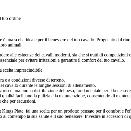
l tuo ordine
e è una scelta ideale per il benessere del tuo cavallo. Progettato dal r
 loro animali.
ere alle esigenze dei cavalli moderni, sia che si tratti di competizioni c
senziale per evitare irritazioni e garantire il comfort del tuo cavallo.
a scelta imprescindibile:
ura e a condizioni diverse di terreno.
del cavallo durante le lunghe sessioni di allenamento.
orisce una buona distribuzione del peso, fondamentale per il benessere 
di qualità facilitano la pulizia e la manutenzione, consentendo di mantene
ve che per escursioni.
Kings Plate, fai una scelta per un prodotto pensato per il comfort e l'ef
o al contempo la sua salute e il suo benessere. Investire in accessori di q