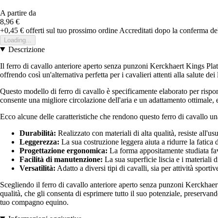
A partire da
8,96 €
+0,45 €
offerti sul tuo prossimo ordine
Accreditati dopo la conferma de
Loading...
Descrizione
Il ferro di cavallo anteriore aperto senza punzoni Kerckhaert Kings Plat
offrendo così un'alternativa perfetta per i cavalieri attenti alla salute dei
Questo modello di ferro di cavallo è specificamente elaborato per rispond
consente una migliore circolazione dell'aria e un adattamento ottimale, es
Ecco alcune delle caratteristiche che rendono questo ferro di cavallo un
Durabilità:
Realizzato con materiali di alta qualità, resiste all'us
Leggerezza:
La sua costruzione leggera aiuta a ridurre la fatica 
Progettazione ergonomica:
La forma appositamente studiata fav
Facilità di manutenzione:
La sua superficie liscia e i materiali 
Versatilità:
Adatto a diversi tipi di cavalli, sia per attività sporti
Scegliendo il ferro di cavallo anteriore aperto senza punzoni Kerckhaert 
qualità, che gli consenta di esprimere tutto il suo potenziale, preservand
tuo compagno equino.