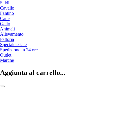
Saldi
Cavallo
Fantino
Cane
Gatto
Animali
Allevamento
Fattoria
Speciale estate
Spedizione in 24 ore
Outlet
Marche
Aggiunta al carrello...