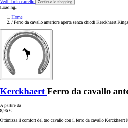
Vedi il mio carrello
Continua lo shopping
Loading...
Home
/
Ferro da cavallo anteriore aperta senza chiodi Kerckhaert Kings
Kerckhaert
Ferro da cavallo ant
A partire da
8,96 €
Ottimizza il comfort del tuo cavallo con il ferro da cavallo Kerckhaert 