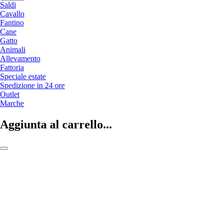
Saldi
Cavallo
Fantino
Cane
Gatto
Animali
Allevamento
Fattoria
Speciale estate
Spedizione in 24 ore
Outlet
Marche
Aggiunta al carrello...