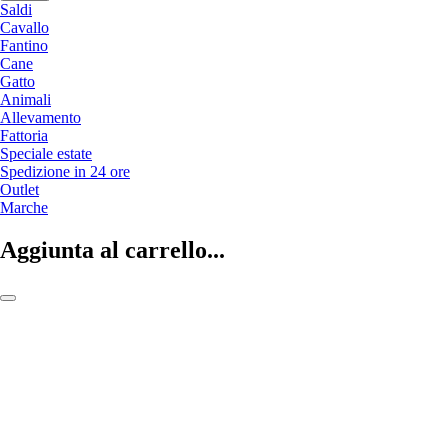
Saldi
Cavallo
Fantino
Cane
Gatto
Animali
Allevamento
Fattoria
Speciale estate
Spedizione in 24 ore
Outlet
Marche
Aggiunta al carrello...