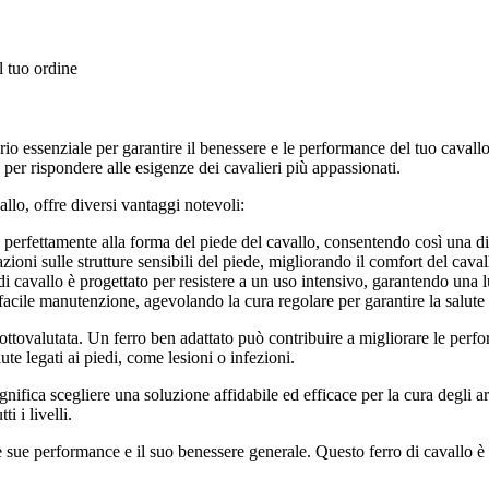
l tuo ordine
io essenziale per garantire il benessere e le performance del tuo cavall
i per rispondere alle esigenze dei cavalieri più appassionati.
llo, offre diversi vantaggi notevoli:
si perfettamente alla forma del piede del cavallo, consentendo così una di
zioni sulle strutture sensibili del piede, migliorando il comfort del cava
di cavallo è progettato per resistere a un uso intensivo, garantendo una l
acile manutenzione, agevolando la cura regolare per garantire la salute d
sottovalutata. Un ferro ben adattato può contribuire a migliorare le perf
te legati ai piedi, come lesioni o infezioni.
ifica scegliere una soluzione affidabile ed efficace per la cura degli art
i i livelli.
e sue performance e il suo benessere generale. Questo ferro di cavallo è u