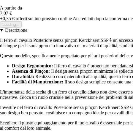
A partire da
7,07 €
+0,35 €
offerti sul tuo prossimo ordine
Accreditati dopo la conferma de
Loading...
Descrizione
Il ferro di cavallo Posteriore senza pinçon Kerckhaert SSP è un accessor
distingue per il suo approccio innovativo e i materiali di qualità, studiat
Questo modello, specificamente progettato per gli arti posteriori del cava
Design Ergonomico:
Il ferro di cavallo è progettato per adattar
Assenza di Pinçon:
Il design senza pinçon minimizza le sollecita
Durabilità:
Realizzato con materiali di alta qualità, questo ferro 
Facilità di Manutenzione:
Il suo design semplice consente una f
L'importanza della scelta di un ferro di cavallo adatto non deve essere 
ricreative. Gioca un ruolo cruciale nella prevenzione dei problemi di salu
Investire nel ferro di cavallo Posteriore senza pinçon Kerckhaert SSP sign
suo design ben pensato, costituisce un compagno ideale per cavalli di tutt
Scegliere il giusto equipaggiamento per il tuo cavallo è essenziale per l
al comfort del loro animale.