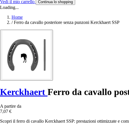
Vedi il mio carrello
Continua lo shopping
Loading...
Home
/
Ferro da cavallo posteriore senza punzoni Kerckhaert SSP
Kerckhaert
Ferro da cavallo pos
A partire da
7,07 €
Scopri il ferro di cavallo Kerckhaert SSP: prestazioni ottimizzate e comf