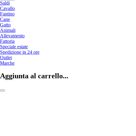
Saldi
Cavallo
Fantino
Cane
Gatto
Animali
Allevamento
Fattoria
Speciale estate
Spedizione in 24 ore
Outlet
Marche
Aggiunta al carrello...