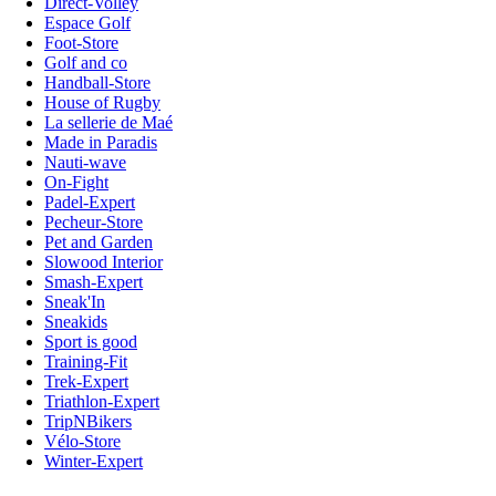
Direct-Volley
Espace Golf
Foot-Store
Golf and co
Handball-Store
House of Rugby
La sellerie de Maé
Made in Paradis
Nauti-wave
On-Fight
Padel-Expert
Pecheur-Store
Pet and Garden
Slowood Interior
Smash-Expert
Sneak'In
Sneakids
Sport is good
Training-Fit
Trek-Expert
Triathlon-Expert
TripNBikers
Vélo-Store
Winter-Expert