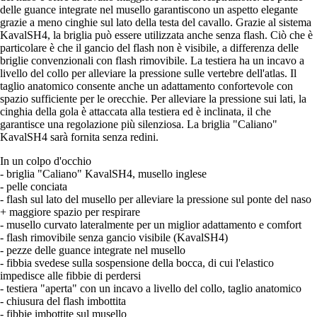
delle guance integrate nel musello garantiscono un aspetto elegante
grazie a meno cinghie sul lato della testa del cavallo. Grazie al sistema
KavalSH4, la briglia può essere utilizzata anche senza flash. Ciò che è
particolare è che il gancio del flash non è visibile, a differenza delle
briglie convenzionali con flash rimovibile. La testiera ha un incavo a
livello del collo per alleviare la pressione sulle vertebre dell'atlas. Il
taglio anatomico consente anche un adattamento confortevole con
spazio sufficiente per le orecchie. Per alleviare la pressione sui lati, la
cinghia della gola è attaccata alla testiera ed è inclinata, il che
garantisce una regolazione più silenziosa. La briglia "Caliano"
KavalSH4 sarà fornita senza redini.
In un colpo d'occhio
- briglia "Caliano" KavalSH4, musello inglese
- pelle conciata
- flash sul lato del musello per alleviare la pressione sul ponte del naso
+ maggiore spazio per respirare
- musello curvato lateralmente per un miglior adattamento e comfort
- flash rimovibile senza gancio visibile (KavalSH4)
- pezze delle guance integrate nel musello
- fibbia svedese sulla sospensione della bocca, di cui l'elastico
impedisce alle fibbie di perdersi
- testiera "aperta" con un incavo a livello del collo, taglio anatomico
- chiusura del flash imbottita
- fibbie imbottite sul musello