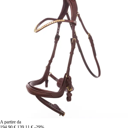
A partire da
194,90 €
139,11 €
-29%