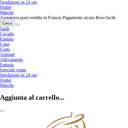
Spedizione in 24 ore
Outlet
Marche
Assistenza post-vendita in Francia
Pagamento sicuro
Reso facile
Cerca
Saldi
Cavallo
Fantino
Cane
Gatto
Animali
Allevamento
Fattoria
Speciale estate
Spedizione in 24 ore
Outlet
Marche
Aggiunta al carrello...