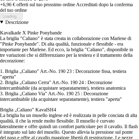
+6,96 €
offerti sul tuo prossimo ordine
Accreditati dopo la conferma
del tuo ordine
Loading...
Descrizione
Kavalkade X Pinke Ponybande
La briglia "Caliano" è stata creata in collaborazione con Marlene di
"Pinke Ponybande". Di alta qualità, funzionale e flessibile - era
importante per Marlene. Ed ecco, la briglia "Caliano", disponibile in
tre variazioni che si differenziano per la testiera e il trattamento della
decorazione:
1. Briglia „Caliano" Art.-No. 190 23 : Decorazione fissa, testiera
"aperta"
2. Briglia „Caliano Cerra" Art.-No. 190 24 : Decorazione
intercambiabile (da acquistare separatamente), testiera anatomica
3. Briglia „Caliano Via" Art.-No. 190 25 : Decorazione
intercambiabile (da acquistare separatamente), testiera "aperta"
Briglia „Caliano" KavalSH4
La briglia ha un musello inglese ed è realizzata in pelle conciata di alta
qualità, il che la rende molto flessibile. Il musello è curvato
lateralmente e offre quindi un comfort particolare per il cavallo. Il flash
è integrato sul lato del musello. Questo allevia la pressione sul ponte
del naso e offre al cavallo maggiore libertà di respirazione. Le pezze