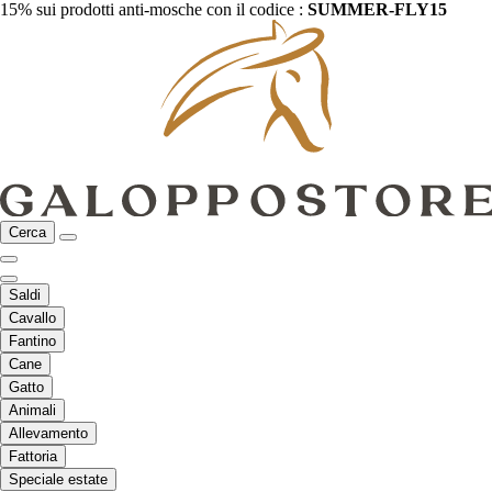
15% sui prodotti anti-mosche con il codice :
SUMMER-FLY15
Cerca
Saldi
Cavallo
Fantino
Cane
Gatto
Animali
Allevamento
Fattoria
Speciale estate