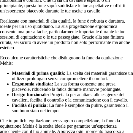
funzionalità e comfort. Che tu sia un cavaliere esperto o un
principiante, questa fune saprà soddisfare le tue aspettative e offrirti
un'esperienza piacevole durante le tue uscite a cavallo.
Realizzata con materiali di alta qualità, la fune è robusta e duratura,
ideale per un uso quotidiano. La sua progettazione ergonomica
consente una presa facile, particolarmente importante durante le tue
sessioni di equitazione o le tue passeggiate. Grazie alla sua finitura
curata, sei sicuro di avere un prodotto non solo performante ma anche
estetico.
Ecco alcune caratteristiche che distinguono la fune da equitazione
Mehis:
Materiali di prima qualità:
La scelta dei materiali garantisce un
utilizzo prolungato senza compromettere il comfort.
Ergonomia studiata:
La sua forma consente una presa
piacevole, riducendo la fatica durante manovre prolungate.
Design funzionale:
Progettata per adattarsi alle esigenze dei
cavalieri, facilita il controllo e la comunicazione con il cavallo.
Facilità di pulizia:
La fune è semplice da pulire, garantendo il
suo buon stato nel tempo.
Che tu pratichi equitazione per svago o competizione, la fune da
equitazione Mehis è la scelta ideale per garantire un'esperienza
arricchente con il tuo animale. Apprezza ogni momento trascorso a