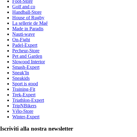
Foot-Store
Golf and co
Handball-Store
House of Rugby
La sellerie de Maé
Made in Paradis
Nauti-wave
On-Fight
Padel-Expert
Pecheur-Store
Pet and Garden
Slowood Interior
Smash-Expert
Sneak'In
Sneakids
Sport is good
Training-Fit
Trek-Expert
Triathlon-Expert
TripNBikers
Vélo-Store
Winter-Expert
Iscriviti alla nostra newsletter