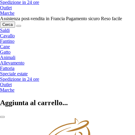
Spedizione in 24 ore
Outlet
Marche
Assistenza post-vendita in Francia
Pagamento sicuro
Reso facile
Cerca
Saldi
Cavallo
Fantino
Cane
Gatto
Animali
Allevamento
Fattoria
Speciale estate
Spedizione in 24 ore
Outlet
Marche
Aggiunta al carrello...