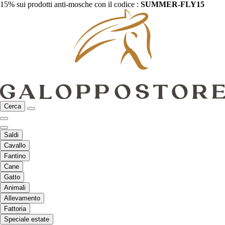
15% sui prodotti anti-mosche con il codice :
SUMMER-FLY15
Cerca
Saldi
Cavallo
Fantino
Cane
Gatto
Animali
Allevamento
Fattoria
Speciale estate