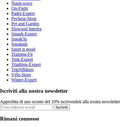
Nauti-wave
On-Fight
Padel-Expert
Pecheur-Store
Pet and Garden
Slowood Interior
Smash-Expert
Sneak'In
Sneakids
Sport is good
Training-Fit
Trek-Expert
Triathlon-Expert
TripNBikers
Vélo-Store
Winter-Expert
Iscriviti alla nostra newsletter
Approfitta di uno sconto del 10% iscrivendoti alla nostra newsletter
Iscriviti
Rimani connesso