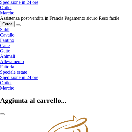
Spedizione in 24 ore
Outlet
Marche
Assistenza post-vendita in Francia
Pagamento sicuro
Reso facile
Cerca
Saldi
Cavallo
Fantino
Cane
Gatto
Animali
Allevamento
Fattoria
Speciale estate
Spedizione in 24 ore
Outlet
Marche
Aggiunta al carrello...