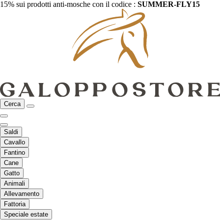
15% sui prodotti anti-mosche con il codice :
SUMMER-FLY15
Cerca
Saldi
Cavallo
Fantino
Cane
Gatto
Animali
Allevamento
Fattoria
Speciale estate