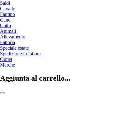
Saldi
Cavallo
Fantino
Cane
Gatto
Animali
Allevamento
Fattoria
Speciale estate
Spedizione in 24 ore
Outlet
Marche
Aggiunta al carrello...