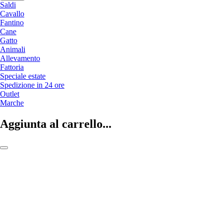
Saldi
Cavallo
Fantino
Cane
Gatto
Animali
Allevamento
Fattoria
Speciale estate
Spedizione in 24 ore
Outlet
Marche
Aggiunta al carrello...