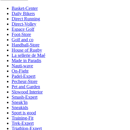
Basket-Center
Daily Bikers
Direct Running
Direct-Volley
Espace Golf
Foot-Store
Golf and co
Handball-Store
House of Rugby
La sellerie de Maé
Made in Paradis
Nauti-wave
On-Fight
Padel-Expert
Pecheur-Store
Pet and Garden
Slowood Interior
Smash-Expert
Sneak'In
Sneakids
Sport is good
Training-Fit
Trek-Expert
Triathlon-Expert