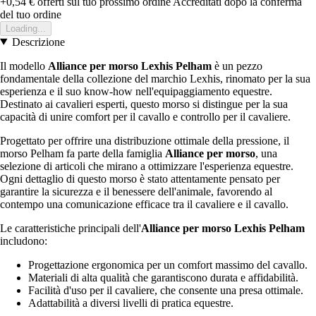
+0,54 €
offerti sul tuo prossimo ordine
Accreditati dopo la conferma
del tuo ordine
Loading...
Descrizione
Il modello
Alliance per morso Lexhis Pelham
è un pezzo
fondamentale della collezione del marchio Lexhis, rinomato per la sua
esperienza e il suo know-how nell'equipaggiamento equestre.
Destinato ai cavalieri esperti, questo morso si distingue per la sua
capacità di unire comfort per il cavallo e controllo per il cavaliere.
Progettato per offrire una distribuzione ottimale della pressione, il
morso Pelham fa parte della famiglia
Alliance per morso
, una
selezione di articoli che mirano a ottimizzare l'esperienza equestre.
Ogni dettaglio di questo morso è stato attentamente pensato per
garantire la sicurezza e il benessere dell'animale, favorendo al
contempo una comunicazione efficace tra il cavaliere e il cavallo.
Le caratteristiche principali dell'
Alliance per morso Lexhis Pelham
includono:
Progettazione ergonomica per un comfort massimo del cavallo.
Materiali di alta qualità che garantiscono durata e affidabilità.
Facilità d'uso per il cavaliere, che consente una presa ottimale.
Adattabilità a diversi livelli di pratica equestre.