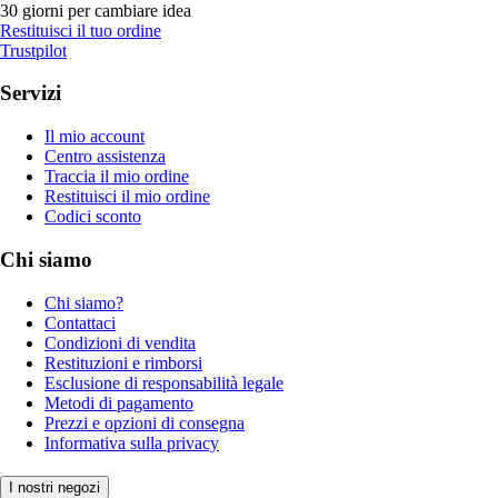
30 giorni per cambiare idea
Restituisci il tuo ordine
Trustpilot
Servizi
Il mio account
Centro assistenza
Traccia il mio ordine
Restituisci il mio ordine
Codici sconto
Chi siamo
Chi siamo?
Contattaci
Condizioni di vendita
Restituzioni e rimborsi
Esclusione di responsabilità legale
Metodi di pagamento
Prezzi e opzioni di consegna
Informativa sulla privacy
I nostri negozi