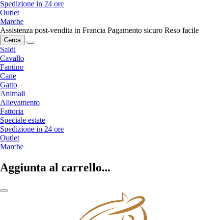
Spedizione in 24 ore
Outlet
Marche
Assistenza post-vendita in Francia
Pagamento sicuro
Reso facile
Cerca
Saldi
Cavallo
Fantino
Cane
Gatto
Animali
Allevamento
Fattoria
Speciale estate
Spedizione in 24 ore
Outlet
Marche
Aggiunta al carrello...