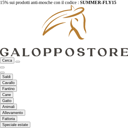
15% sui prodotti anti-mosche con il codice :
SUMMER-FLY15
Cerca
Saldi
Cavallo
Fantino
Cane
Gatto
Animali
Allevamento
Fattoria
Speciale estate