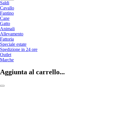
Saldi
Cavallo
Fantino
Cane
Gatto
Animali
Allevamento
Fattoria
Speciale estate
Spedizione in 24 ore
Outlet
Marche
Aggiunta al carrello...