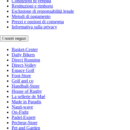
Condizioni di vendita
Restituzioni e rimborsi
Esclusione di responsabilità legale
Metodi di pagamento
Prezzi e opzioni di consegna
Informativa sulla privacy
I nostri negozi
Basket-Center
Daily Bikers
Direct Running
Direct-Volley
Espace Golf
Foot-Store
Golf and co
Handball-Store
House of Rugby
La sellerie de Maé
Made in Paradis
Nauti-wave
On-Fight
Padel-Expert
Pecheur-Store
Pet and Garden