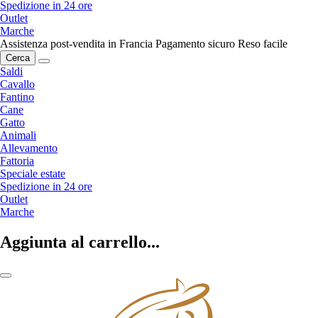
Spedizione in 24 ore
Outlet
Marche
Assistenza post-vendita in Francia
Pagamento sicuro
Reso facile
Cerca
Saldi
Cavallo
Fantino
Cane
Gatto
Animali
Allevamento
Fattoria
Speciale estate
Spedizione in 24 ore
Outlet
Marche
Aggiunta al carrello...