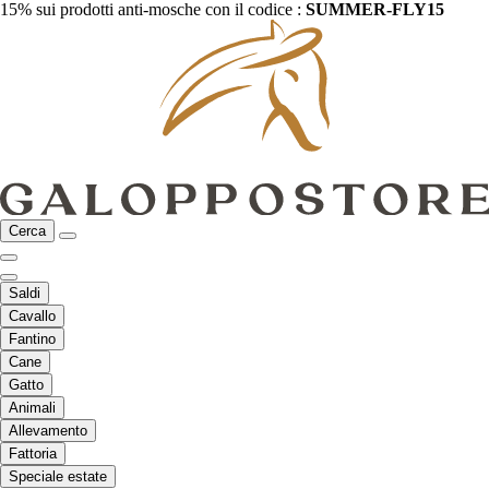
15% sui prodotti anti-mosche con il codice :
SUMMER-FLY15
Cerca
Saldi
Cavallo
Fantino
Cane
Gatto
Animali
Allevamento
Fattoria
Speciale estate