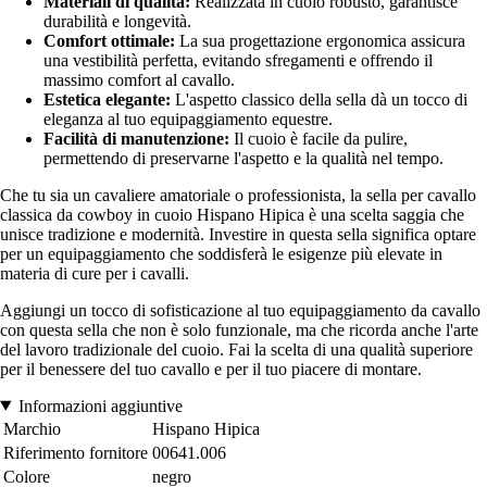
Materiali di qualità:
Realizzata in cuoio robusto, garantisce
durabilità e longevità.
Comfort ottimale:
La sua progettazione ergonomica assicura
una vestibilità perfetta, evitando sfregamenti e offrendo il
massimo comfort al cavallo.
Estetica elegante:
L'aspetto classico della sella dà un tocco di
eleganza al tuo equipaggiamento equestre.
Facilità di manutenzione:
Il cuoio è facile da pulire,
permettendo di preservarne l'aspetto e la qualità nel tempo.
Che tu sia un cavaliere amatoriale o professionista, la sella per cavallo
classica da cowboy in cuoio Hispano Hipica è una scelta saggia che
unisce tradizione e modernità. Investire in questa sella significa optare
per un equipaggiamento che soddisferà le esigenze più elevate in
materia di cure per i cavalli.
Aggiungi un tocco di sofisticazione al tuo equipaggiamento da cavallo
con questa sella che non è solo funzionale, ma che ricorda anche l'arte
del lavoro tradizionale del cuoio. Fai la scelta di una qualità superiore
per il benessere del tuo cavallo e per il tuo piacere di montare.
Informazioni aggiuntive
Marchio
Hispano Hipica
Riferimento fornitore
00641.006
Colore
negro