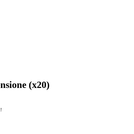
ensione (x20)
!