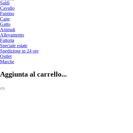
Saldi
Cavallo
Fantino
Cane
Gatto
Animali
Allevamento
Fattoria
Speciale estate
Spedizione in 24 ore
Outlet
Marche
Aggiunta al carrello...